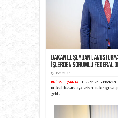
Bakan El Şeybani, Avustury
İşlerden Sorumlu Federal Dı
15/07/2025
BRÜKSEL (SANA) –
Dışişleri ve Gurbetçile
Brüksel’de Avusturya Dışişleri Bakanlığı Avru
geldi.