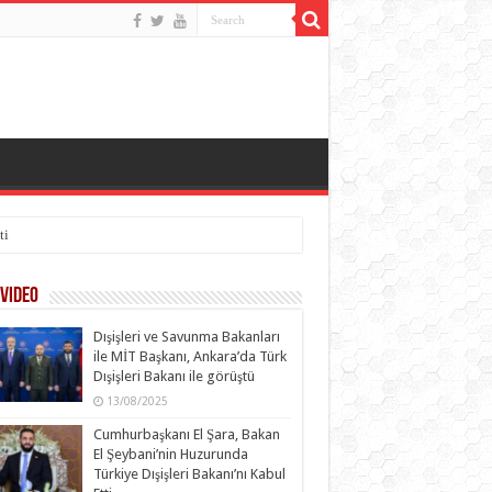
ti
Video
Dışişleri ve Savunma Bakanları
ile MİT Başkanı, Ankara’da Türk
Dışişleri Bakanı ile görüştü
13/08/2025
Cumhurbaşkanı El Şara, Bakan
El Şeybani’nin Huzurunda
Türkiye Dışişleri Bakanı’nı Kabul