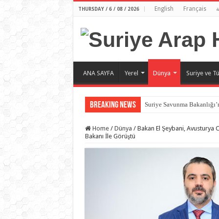
English
Français
ة
THURSDAY / 6 / 08 / 2026
ANA SAYFA
Yerel
Dünya
Suriye ve Tü
Breaking News
Suriye Savunma Bakanlığı’n
Home
/
Dünya
/
Bakan El Şeybani, Avusturya C
Bakanı İle Görüştü