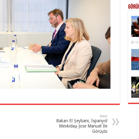
Görü
15
Next
Bakan El Şeybani, İspanyol
Mevkidaşı Jose Manuel İle
Görüştü