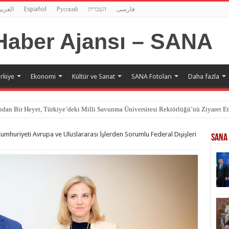
العربي
Español
Pусский
העברית
فارسی
rkiye
Ekonomi
Kültür ve Sanat
SANA Fotoları
Daha fazla
dan Bir Heyet, Türkiye’deki Milli Savunma Üniversitesi Rektörlüğü’nü Ziyaret Et
umhuriyeti Avrupa ve Uluslararası İşlerden Sorumlu Federal Dışişleri
SANA 