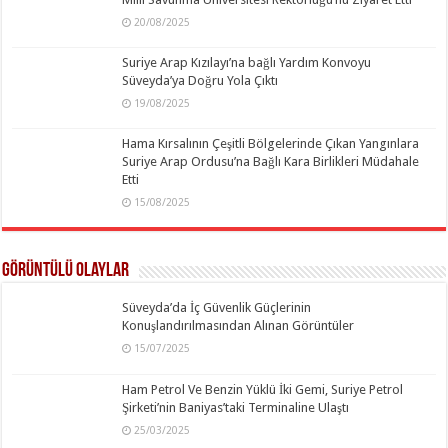
20/08/2025
Suriye Arap Kızılayı’na bağlı Yardım Konvoyu
Süveyda’ya Doğru Yola Çıktı
19/08/2025
Hama Kırsalının Çeşitli Bölgelerinde Çıkan Yangınlara
Suriye Arap Ordusu’na Bağlı Kara Birlikleri Müdahale
Etti
15/08/2025
Görüntülü Olaylar
Süveyda’da İç Güvenlik Güçlerinin
Konuşlandırılmasından Alınan Görüntüler
15/07/2025
Ham Petrol Ve Benzin Yüklü İki Gemi, Suriye Petrol
Şirketi’nin Baniyas’taki Terminaline Ulaştı
25/03/2025