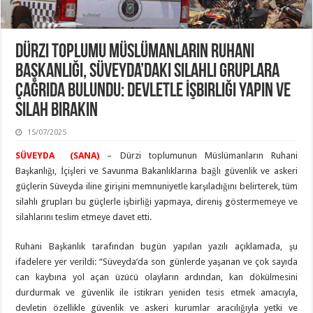
Dürzi Toplumu Müslümanların Ruhani
Başkanlığı, Süveyda’daki Silahlı Gruplara
Çağrıda Bulundu: Devletle İşbirliği Yapın ve
Silah Bırakın
15/07/2025
SÜVEYDA (SANA)
– Dürzi toplumunun Müslümanların Ruhani
Başkanlığı, İçişleri ve Savunma Bakanlıklarına bağlı güvenlik ve askeri
güçlerin Süveyda iline girişini memnuniyetle karşıladığını belirterek, tüm
silahlı grupları bu güçlerle işbirliği yapmaya, direniş göstermemeye ve
silahlarını teslim etmeye davet etti.
Ruhani Başkanlık tarafından bugün yapılan yazılı açıklamada, şu
ifadelere yer verildi: “Süveyda’da son günlerde yaşanan ve çok sayıda
can kaybına yol açan üzücü olayların ardından, kan dökülmesini
durdurmak ve güvenlik ile istikrarı yeniden tesis etmek amacıyla,
devletin özellikle güvenlik ve askeri kurumlar aracılığıyla yetki ve