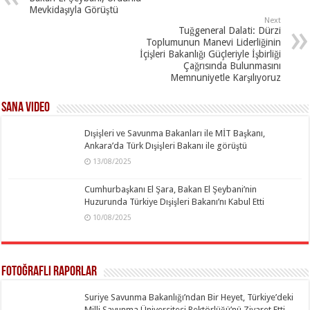
Mevkidaşıyla Görüştü
Next
Tuğgeneral Dalati: Dürzi
Toplumunun Manevi Liderliğinin
İçişleri Bakanlığı Güçleriyle İşbirliği
Çağrısında Bulunmasını
Memnuniyetle Karşılıyoruz
SANA Video
Dışişleri ve Savunma Bakanları ile MİT Başkanı,
Ankara’da Türk Dışişleri Bakanı ile görüştü
13/08/2025
Cumhurbaşkanı El Şara, Bakan El Şeybani’nin
Huzurunda Türkiye Dışişleri Bakanı’nı Kabul Etti
10/08/2025
Fotoğraflı Raporlar
Suriye Savunma Bakanlığı’ndan Bir Heyet, Türkiye’deki
Milli Savunma Üniversitesi Rektörlüğü’nü Ziyaret Etti