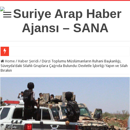
Suriye Savunma Bakanlığı’ndan Bir Heyet, Türkiye’deki Milli Savunma Üniversit
Home
/
Haber Şeridi
/
Dürzi Toplumu Müslümanların Ruhani Başkanlığı,
Süveyda’daki Silahlı Gruplara Çağrıda Bulundu: Devletle İşbirliği Yapın ve Silah
Bırakın