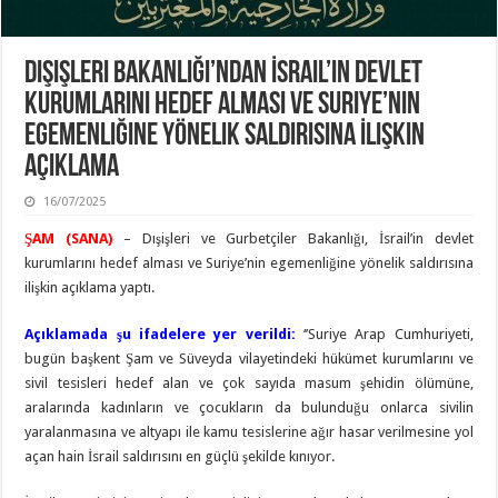
Dışişleri Bakanlığı’ndan İsrail’in Devlet
Kurumlarını Hedef Alması Ve Suriye’nin
Egemenliğine Yönelik Saldırısına İlişkin
Açıklama
16/07/2025
ŞAM (SANA)
– Dışişleri ve Gurbetçiler Bakanlığı, İsrail’in devlet
kurumlarını hedef alması ve Suriye’nin egemenliğine yönelik saldırısına
ilişkin açıklama yaptı.
Açıklamada şu ifadelere yer verildi:
‘’Suriye Arap Cumhuriyeti,
bugün başkent Şam ve Süveyda vilayetindeki hükümet kurumlarını ve
sivil tesisleri hedef alan ve çok sayıda masum şehidin ölümüne,
aralarında kadınların ve çocukların da bulunduğu onlarca sivilin
yaralanmasına ve altyapı ile kamu tesislerine ağır hasar verilmesine yol
açan hain İsrail saldırısını en güçlü şekilde kınıyor.