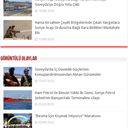
Süveyda’ya Doğru Yola Çıktı
19/08/2025
Hama Kırsalının Çeşitli Bölgelerinde Çıkan Yangınlara
Suriye Arap Ordusu’na Bağlı Kara Birlikleri Müdahale
Etti
15/08/2025
Görüntülü Olaylar
Süveyda’da İç Güvenlik Güçlerinin
Konuşlandırılmasından Alınan Görüntüler
15/07/2025
Ham Petrol Ve Benzin Yüklü İki Gemi, Suriye Petrol
Şirketi’nin Baniyas’taki Terminaline Ulaştı
25/03/2025
“Besma İçin Koşmak İstiyoruz” Maratonu
30/09/2022