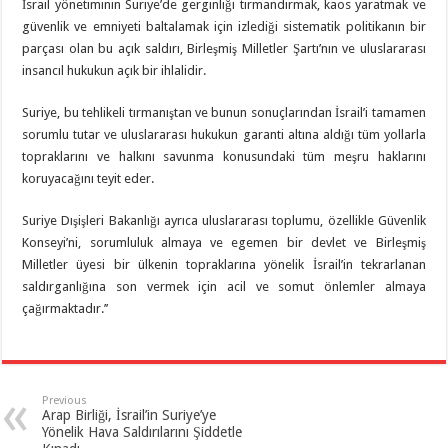
İsrail yönetiminin Suriye’de gerginliği tırmandırmak, kaos yaratmak ve
güvenlik ve emniyeti baltalamak için izlediği sistematik politikanın bir
parçası olan bu açık saldırı, Birleşmiş Milletler Şartı’nın ve uluslararası
insancıl hukukun açık bir ihlalidir.
Suriye, bu tehlikeli tırmanıştan ve bunun sonuçlarından İsrail’i tamamen
sorumlu tutar ve uluslararası hukukun garanti altına aldığı tüm yollarla
topraklarını ve halkını savunma konusundaki tüm meşru haklarını
koruyacağını teyit eder.
Suriye Dışişleri Bakanlığı ayrıca uluslararası toplumu, özellikle Güvenlik
Konseyi’ni, sorumluluk almaya ve egemen bir devlet ve Birleşmiş
Milletler üyesi bir ülkenin topraklarına yönelik İsrail’in tekrarlanan
saldırganlığına son vermek için acil ve somut önlemler almaya
çağırmaktadır.’’
Previous
Arap Birliği, İsrail’in Suriye’ye
Yönelik Hava Saldırılarını Şiddetle