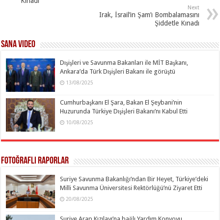
Kınadı
Next
Irak, İsrail’in Şam’ı Bombalamasını
Şiddetle Kınadı
SANA Video
Dışişleri ve Savunma Bakanları ile MİT Başkanı,
Ankara’da Türk Dışişleri Bakanı ile görüştü
13/08/2025
Cumhurbaşkanı El Şara, Bakan El Şeybani’nin
Huzurunda Türkiye Dışişleri Bakanı’nı Kabul Etti
10/08/2025
Fotoğraflı Raporlar
Suriye Savunma Bakanlığı’ndan Bir Heyet, Türkiye’deki
Milli Savunma Üniversitesi Rektörlüğü’nü Ziyaret Etti
20/08/2025
Suriye Arap Kızılayı’na bağlı Yardım Konvoyu