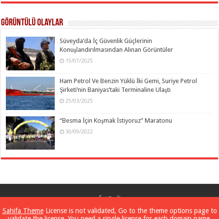
Görüntülü Olaylar
Süveyda’da İç Güvenlik Güçlerinin
Konuşlandırılmasından Alınan Görüntüler
15/07/2025
Ham Petrol Ve Benzin Yüklü İki Gemi, Suriye Petrol
Şirketi’nin Baniyas’taki Terminaline Ulaştı
25/03/2025
“Besma İçin Koşmak İstiyoruz” Maratonu
30/09/2022
SANA Hakkında
Sahifa Theme
License is not validated, Go to the theme options page to
validate the license, You need a single license for each domain name.