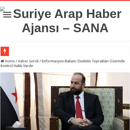
Suriye Savunma Bakanlığı’ndan Bir Heyet, Türkiye’deki Milli Savunma Üniversit
Home
/
Haber Şeridi
/
Enformasyon Bakanı: Devletin Toprakları Üzerinde
Kontrol Hakkı Vardır