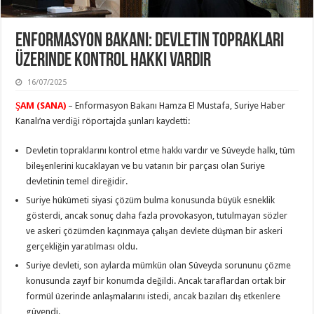
Enformasyon Bakanı: Devletin Toprakları
Üzerinde Kontrol Hakkı Vardır
16/07/2025
ŞAM (SANA)
– Enformasyon Bakanı Hamza El Mustafa, Suriye Haber
Kanalı’na verdiği röportajda şunları kaydetti:
Devletin topraklarını kontrol etme hakkı vardır ve Süveyde halkı, tüm
bileşenlerini kucaklayan ve bu vatanın bir parçası olan Suriye
devletinin temel direğidir.
Suriye hükümeti siyasi çözüm bulma konusunda büyük esneklik
gösterdi, ancak sonuç daha fazla provokasyon, tutulmayan sözler
ve askeri çözümden kaçınmaya çalışan devlete düşman bir askeri
gerçekliğin yaratılması oldu.
Suriye devleti, son aylarda mümkün olan Süveyda sorununu çözme
konusunda zayıf bir konumda değildi. Ancak taraflardan ortak bir
formül üzerinde anlaşmalarını istedi, ancak bazıları dış etkenlere
güvendi.