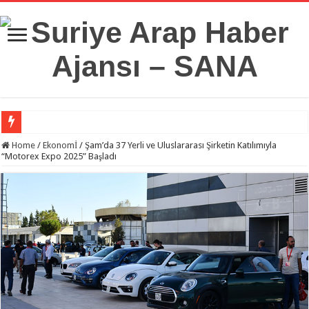
Suriye Savunma Bakanlığı’ndan Bir Heyet, Türkiye’deki Milli Savunma Üniversit
Home
/
Ekonomİ
/
Şam’da 37 Yerli ve Uluslararası Şirketin Katılımıyla
“Motorex Expo 2025” Başladı