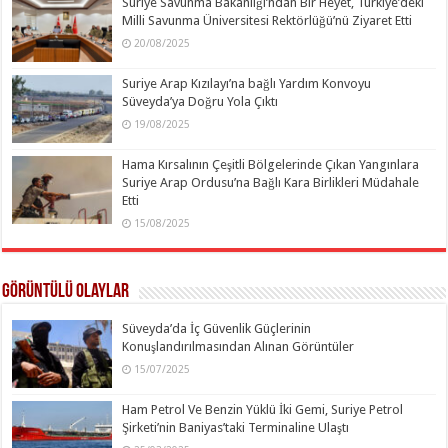
Suriye Savunma Bakanlığı’ndan Bir Heyet, Türkiye’deki
Milli Savunma Üniversitesi Rektörlüğü’nü Ziyaret Etti
20/08/2025
Suriye Arap Kızılayı’na bağlı Yardım Konvoyu
Süveyda’ya Doğru Yola Çıktı
19/08/2025
Hama Kırsalının Çeşitli Bölgelerinde Çıkan Yangınlara
Suriye Arap Ordusu’na Bağlı Kara Birlikleri Müdahale
Etti
15/08/2025
Görüntülü Olaylar
Süveyda’da İç Güvenlik Güçlerinin
Konuşlandırılmasından Alınan Görüntüler
15/07/2025
Ham Petrol Ve Benzin Yüklü İki Gemi, Suriye Petrol
Şirketi’nin Baniyas’taki Terminaline Ulaştı