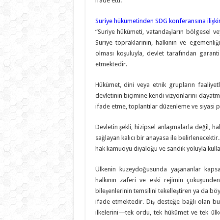
ifade etti.
Suriye hükümetinden SDG konferansına ilişkin y
“Suriye hükümeti, vatandaşların bölgesel ve
Suriye topraklarının, halkının ve egemenliğ
olması koşuluyla, devlet tarafından garanti
etmektedir.
Hükümet, dini veya etnik grupların faaliyetl
devletinin biçimine kendi vizyonlarını dayatma
ifade etme, toplantılar düzenleme ve siyasi p
Devletin şekli, hizipsel anlaşmalarla değil, 
sağlayan kalıcı bir anayasa ile belirlenecekt
hak kamuoyu diyaloğu ve sandık yoluyla kullanı
Ülkenin kuzeydoğusunda yaşananlar kapsam
halkının zaferi ve eski rejimin çöküşünde
bileşenlerinin temsilini tekelleştiren ya da böy
ifade etmektedir. Dış desteğe bağlı olan bu
ilkelerini—tek ordu, tek hükümet ve tek ü