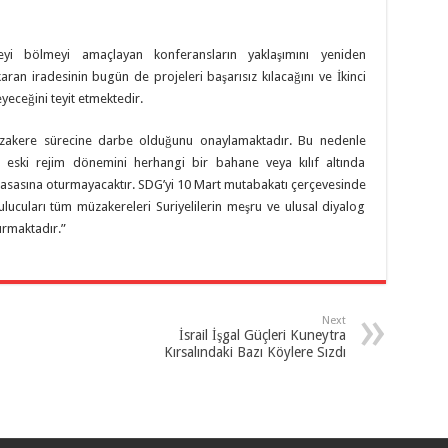
keyi bölmeyi amaçlayan konferansların yaklaşımını yeniden
aran iradesinin bugün de projeleri başarısız kılacağını ve İkinci
eyeceğini teyit etmektedir.
akere sürecine darbe olduğunu onaylamaktadır. Bu nedenle
ve eski rejim dönemini herhangi bir bahane veya kılıf altında
asasına oturmayacaktır. SDG’yi 10 Mart mutabakatı çerçevesinde
ulucuları tüm müzakereleri Suriyelilerin meşru ve ulusal diyalog
ırmaktadır.”
Next
İsrail İşgal Güçleri Kuneytra
Kırsalındaki Bazı Köylere Sızdı