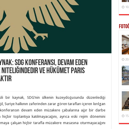
10
Foto
20
ynak: SDG Konferansı, Devam Eden
Niteliğindedir ve Hükümet Paris
aktır
ili bir kaynak, SDG’nin ülkenin kuzeydoğusunda düzenlediği
l, Suriye halkının zaferinden zarar gören tarafları içeren kırılgan
 bu konferansın devam eden müzakere çabalarına ağır bir darbe
15
hiçbir toplantıya katılmayacağını, ayrıca eski rejim dönemini
dırmaya çalışan hiçbir tarafla müzakere masasına oturmayacağını