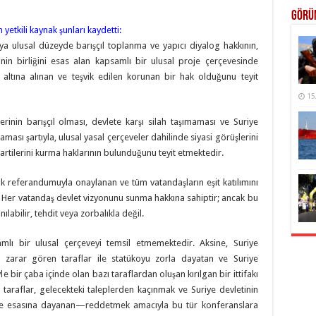
Görü
etkili kaynak şunları kaydetti:
ya ulusal düzeyde barışçıl toplanma ve yapıcı diyalog hakkının,
inin birliğini esas alan kapsamlı bir ulusal proje çerçevesinde
 altına alınan ve teşvik edilen korunan bir hak olduğunu teyit
15
erinin barışçıl olması, devlete karşı silah taşımaması ve Suriye
ması şartıyla, ulusal yasal çerçeveler dahilinde siyasi görüşlerini
artilerini kurma haklarının bulunduğunu teyit etmektedir.
halk referandumuyla onaylanan ve tüm vatandaşların eşit katılımını
ir. Her vatandaş devlet vizyonunu sunma hakkına sahiptir; ancak bu
labilir, tehdit veya zorbalıkla değil.
lı bir ulusal çerçeveyi temsil etmemektedir. Aksine, Suriye
n zarar gören taraflar ile statükoyu zorla dayatan ve Suriye
le bir çaba içinde olan bazı taraflardan oluşan kırılgan bir ittifakı
 taraflar, gelecekteki taleplerden kaçınmak ve Suriye devletinin
lke esasına dayanan—reddetmek amacıyla bu tür konferanslara