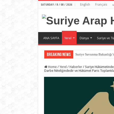
English
Français
ة
SATURDAY / 8 / 08 / 2026
ANA SAYFA
Yerel
Dünya
Suriye ve Tü
Breaking News
Suriye Savunma Bakanlığı’n
Home
/
Yerel
/
Haberler
/
Suriye Hükümetinde
Darbe Niteliğindedir ve Hükümet Paris Toplantıla