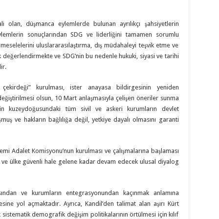
i olan, düşmanca eylemlerde bulunan ayrılıkçı şahsiyetlerin
eylemlerin sonuçlarından SDG ve liderliğini tamamen sorumlu
meselelerini uluslararasılaştırma, dış müdahaleyi teşvik etme ve
k değerlendirmekte ve SDG’nin bu nedenle hukuki, siyasi ve tarihi
ir.
çekirdeği” kurulması, ister anayasa bildirgesinin yeniden
eğiştirilmesi olsun, 10 Mart anlaşmasıyla çelişen öneriler sunma
nin kuzeydoğusundaki tüm sivil ve askeri kurumların devlet
uş ve hakların bağlılığa değil, yetkiye dayalı olmasını garanti
emi Adalet Komisyonu’nun kurulması ve çalışmalarına başlaması
an ve ülke güvenli hale gelene kadar devam edecek ulusal diyalog
masından ve kurumların entegrasyonundan kaçınmak anlamına
sine yol açmaktadır. Ayrıca, Kandil’den talimat alan aşırı Kürt
 sistematik demografik değişim politikalarının örtülmesi için kılıf