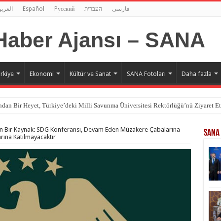
العربي
Español
Pусский
העברית
فارسی
rkiye
Ekonomi
Kültür ve Sanat
SANA Fotoları
Daha fazla
dan Bir Heyet, Türkiye’deki Milli Savunma Üniversitesi Rektörlüğü’nü Ziyaret Et
n Bir Kaynak: SDG Konferansı, Devam Eden Müzakere Çabalarına
SANA 
rına Katılmayacaktır