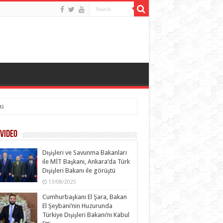
ti
Video
Dışişleri ve Savunma Bakanları
ile MİT Başkanı, Ankara’da Türk
Dışişleri Bakanı ile görüştü
13/08/2025
Cumhurbaşkanı El Şara, Bakan
El Şeybani’nin Huzurunda
Türkiye Dışişleri Bakanı’nı Kabul