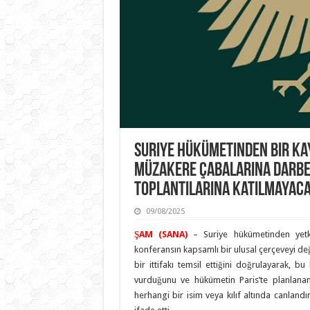
Suriye Hükümetinden Bir Ka
Müzakere Çabalarına Darbe 
Toplantılarına Katılmayac
09/08/2025
ŞAM (SANA)
– Suriye hükümetinden yetk
konferansın kapsamlı bir ulusal çerçeveyi deği
bir ittifakı temsil ettiğini doğrulayarak,
vurduğunu ve hükümetin Paris’te planlanan 
herhangi bir isim veya kılıf altında canlan