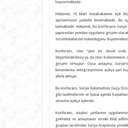
başvurmaktadır.
Hükümet, 10 Mart mutabakatının açık ihlal
ağırlanmasını şiddetle kınamaktadır. Bu 
tutmaktadır. Hükümet, bu konferansı Suriye 
yaptırımları yeniden uygulama girişimi olara
sorumluluklarının bulunduğunu düşünmekted
Konferans, ister “yeni bir ulusal ordu 
değerlendirilmesi ya da idari bölünmelerin d
girişimi olmuştur. Oysa anlaşma, Suriye’
kurumlarına entegrasyonunu açıkça şart koşm
altına almıştır.
Bu konferans, Suriye hükümetinin Geçiş Dön
gibi taahhütlerine ve Şubat ayında başlatıl
sürecine açıkça aykırıdır.
Konferans, ateşkes şartlarının uygulan
gelmekte ve anlaşmanın sürekli ihlal edilme
grupları tarafından Suriye Araplarına yönelik