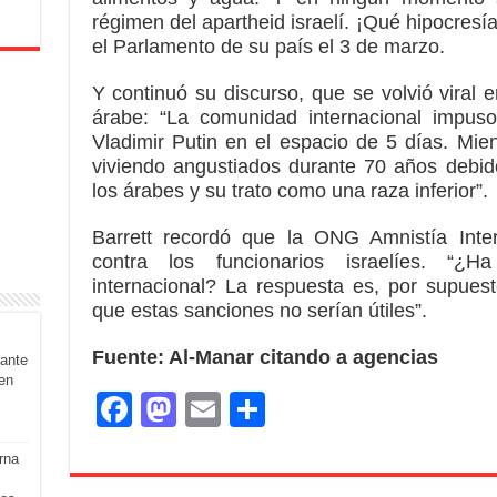
régimen del apartheid israelí. ¡Qué hipocresía
el Parlamento de su país el 3 de marzo.
Y continuó su discurso, que se volvió viral 
árabe: “La comunidad internacional impuso
Vladimir Putin en el espacio de 5 días. Mien
viviendo angustiados durante 70 años debido 
los árabes y su trato como una raza inferior”.
Barrett recordó que la ONG Amnistía Inte
contra los funcionarios israelíes. “¿
internacional? La respuesta es, por supuest
que estas sanciones no serían útiles”.
Fuente: Al-Manar citando a agencias
rante
en
F
M
E
S
a
a
m
h
rna
c
st
ail
ar