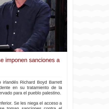
 se imponen sanciones a
o irlandés Richard Boyd Barrett
idente en su tratamiento de la
rvado para el pueblo palestino.
ferior. Se les niega el acceso a
se toman sanciones contra el