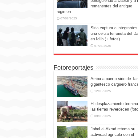
persiguiendo a Daesh y a 
remanentes del antiguo
régimen
07/08/2025
Siria captura a integrantes
una célula terrorista del D
en Idlib (+ fotos)
07/08/2025
Fotoreportajes
Arriba a puerto sirio de Tar
gigantesco carguero franc
12/08/2025
El desplazamiento termina
las tierras reverdecen (fot
09/08/2025
Jabal al-Akrad retoma su
actividad agrícola con el