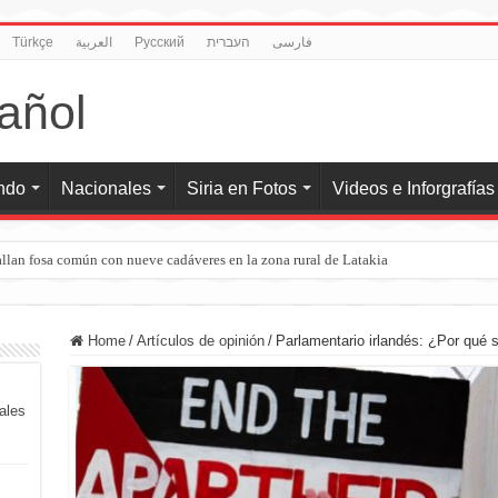
Türkçe
العربية
Pусский
העברית
فارسی
undo
Nacionales
Siria en Fotos
Videos e Inforgrafías
llan fosa común con nueve cadáveres en la zona rural de Latakia
Home
/
Artículos de opinión
/
Parlamentario irlandés: ¿Por qué 
iales