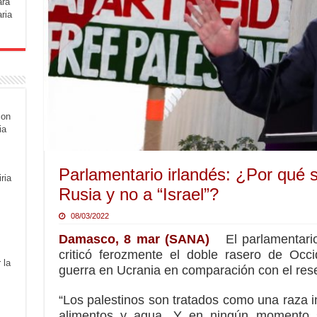
ara
ria
con
ia
Parlamentario irlandés: ¿Por qué
ria
Rusia y no a “Israel”?
08/03/2022
Damasco, 8 mar (SANA)
El parlamentari
criticó ferozmente el doble rasero de Occ
 la
guerra en Ucrania en comparación con el rese
“Los palestinos son tratados como una raza in
alimentos y agua. Y en ningún momento 