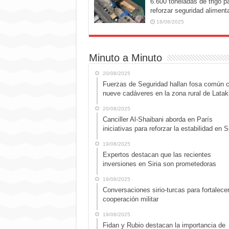
6.600 toneladas de trigo p
reforzar seguridad alimenta
18/08/2025
Minuto a Minuto
20/08/2025
Fuerzas de Seguridad hallan fosa común 
nueve cadáveres en la zona rural de Latak
20/08/2025
Canciller Al-Shaibani aborda en París
iniciativas para reforzar la estabilidad en Si
19/08/2025
Expertos destacan que las recientes
inversiones en Siria son prometedoras
19/08/2025
Conversaciones sirio-turcas para fortalecer
cooperación militar
19/08/2025
Fidan y Rubio destacan la importancia de