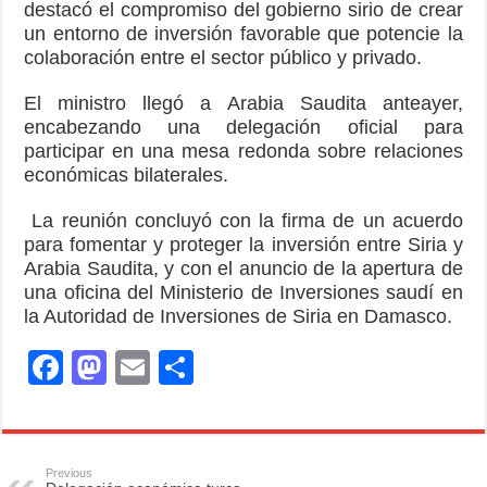
destacó el compromiso del gobierno sirio de crear
un entorno de inversión favorable que potencie la
colaboración entre el sector público y privado.
El ministro llegó a Arabia Saudita anteayer,
encabezando una delegación oficial para
participar en una mesa redonda sobre relaciones
económicas bilaterales.
La reunión concluyó con la firma de un acuerdo
para fomentar y proteger la inversión entre Siria y
Arabia Saudita, y con el anuncio de la apertura de
una oficina del Ministerio de Inversiones saudí en
la Autoridad de Inversiones de Siria en Damasco.
F
M
E
S
a
a
m
h
c
st
ail
ar
e
o
e
Previous