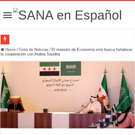
Fuerzas de Seguridad hallan fosa común con nueve cadáveres en la zona rural de
Home
/
Cinta de Noticias
/
El ministro de Economía sirio busca fortalecer
la cooperación con Arabia Saudita