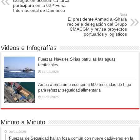
Delegación económica turca
b
d
participará en la 62.ª Feria
Internacional de Damasco
o
o
Next
El presidente Ahmad al-Shara
o
n
recibe a delegación del Grupo
CMACGM y revisa proyectos
k
portuarios y logísticos
Videos e Infografías
Fuerzas Navales Sirias patrullas las aguas
territoriales
18/08/2025
Arriba a Siria un barco con 6.600 toneladas de trigo
para reforzar seguridad alimentaria
18/08/2025
Minuto a Minuto
20/08/2025
Fuerzas de Seguridad hallan fosa común con nueve cadáveres en la