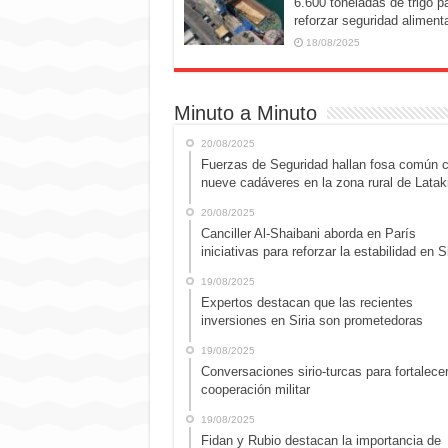
6.600 toneladas de trigo p
reforzar seguridad alimenta
18/08/2025
Minuto a Minuto
20/08/2025
Fuerzas de Seguridad hallan fosa común 
nueve cadáveres en la zona rural de Latak
20/08/2025
Canciller Al-Shaibani aborda en París
iniciativas para reforzar la estabilidad en Si
19/08/2025
Expertos destacan que las recientes
inversiones en Siria son prometedoras
19/08/2025
Conversaciones sirio-turcas para fortalecer
cooperación militar
19/08/2025
Fidan y Rubio destacan la importancia de