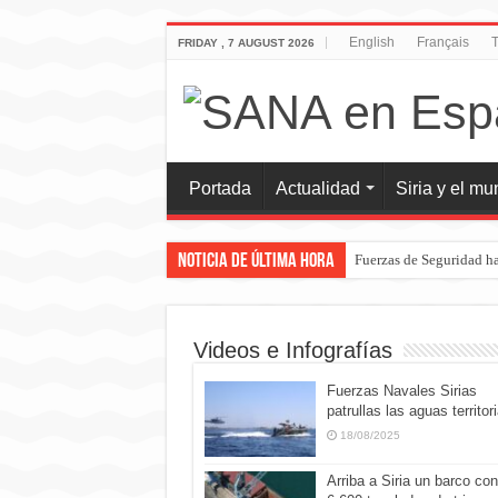
English
Français
T
FRIDAY , 7 AUGUST 2026
Portada
Actualidad
Siria y el m
Noticia de última hora
Fuerzas de Seguridad ha
Videos e Infografías
Fuerzas Navales Sirias
patrullas las aguas territor
18/08/2025
Arriba a Siria un barco con