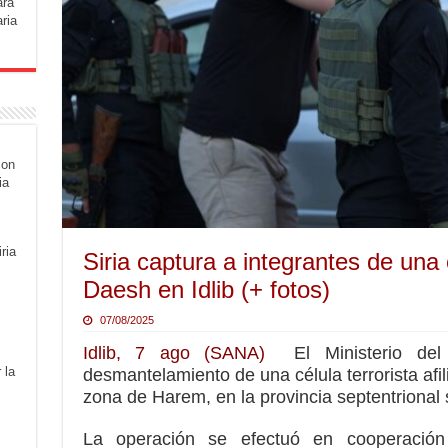
ara
ria
con
ia
ria
Siria captura a integrantes de una c
Daesh en Idlib (+ fotos)
07/08/2025
Idlib, 7 ago (SANA)
El Ministerio del 
 la
desmantelamiento de una célula terrorista afi
zona de Harem, en la provincia septentrional si
La operación se efectuó en cooperación