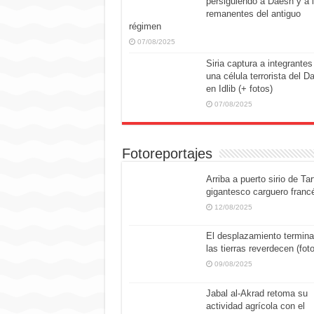
persiguiendo a Daesh y a 
remanentes del antiguo
régimen
07/08/2025
Siria captura a integrantes
una célula terrorista del D
en Idlib (+ fotos)
07/08/2025
Fotoreportajes
Arriba a puerto sirio de Tar
gigantesco carguero franc
12/08/2025
El desplazamiento termina
las tierras reverdecen (fot
09/08/2025
Jabal al-Akrad retoma su
actividad agrícola con el