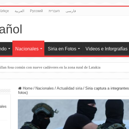
ürkçe
العربية
Pусский
העברית
فارسی
undo
Nacionales
Siria en Fotos
Videos e Inforgrafías
llan fosa común con nueve cadáveres en la zona rural de Latakia
Home
/
Nacionales
/
Actualidad siria
/
Siria captura a integrantes
fotos)
iales