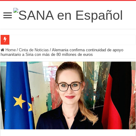
Fuerzas de Seguridad hallan fosa común con nueve cadáveres en la zona rural de
Home
/
Cinta de Noticias
/
Alemania confirma continuidad de apoyo
humanitario a Siria con más de 80 millones de euros