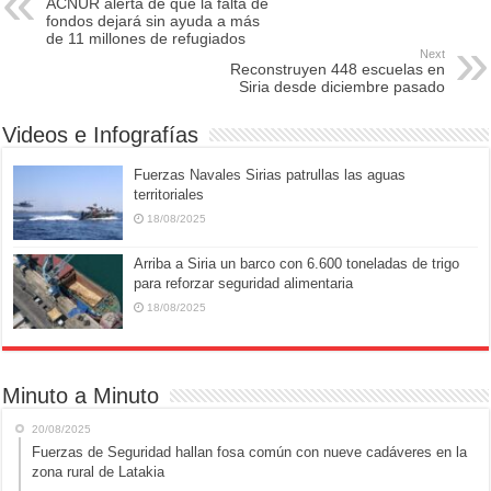
ACNUR alerta de que la falta de
b
d
fondos dejará sin ayuda a más
de 11 millones de refugiados
o
o
Next
Reconstruyen 448 escuelas en
o
n
Siria desde diciembre pasado
k
Videos e Infografías
Fuerzas Navales Sirias patrullas las aguas
territoriales
18/08/2025
Arriba a Siria un barco con 6.600 toneladas de trigo
para reforzar seguridad alimentaria
18/08/2025
Minuto a Minuto
20/08/2025
Fuerzas de Seguridad hallan fosa común con nueve cadáveres en la
zona rural de Latakia