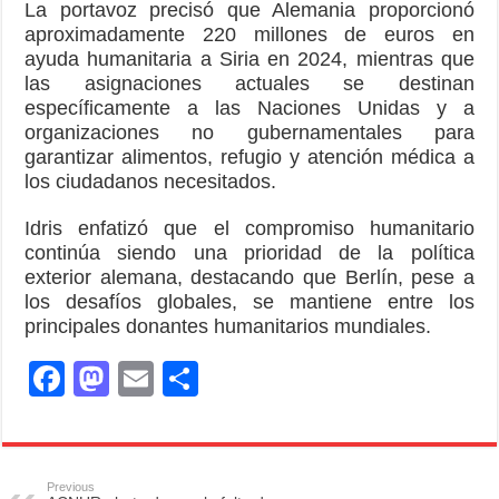
La portavoz precisó que Alemania proporcionó
aproximadamente 220 millones de euros en
ayuda humanitaria a Siria en 2024, mientras que
las asignaciones actuales se destinan
específicamente a las Naciones Unidas y a
organizaciones no gubernamentales para
garantizar alimentos, refugio y atención médica a
los ciudadanos necesitados.
Idris enfatizó que el compromiso humanitario
continúa siendo una prioridad de la política
exterior alemana, destacando que Berlín, pese a
los desafíos globales, se mantiene entre los
principales donantes humanitarios mundiales.
F
M
E
S
a
a
m
h
c
st
ail
ar
e
o
e
Previous