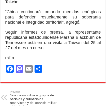
Taiwán.
“China continuará tomando medidas enérgicas
para defender resueltamente su soberanía
nacional e integridad territorial”, agregó.
Según informes de prensa, la representante
republicana estadounidense Marsha Blackburn de
Tennessee está en una visita a Taiwán del 25 al
27 del mes en curso.
rr/fm
F
M
E
S
a
a
m
h
c
st
ail
ar
e
o
e
Previous
Siria desmoviliza a grupos de
b
d
oficiales y suboficiales
reservistas y del servicio militar