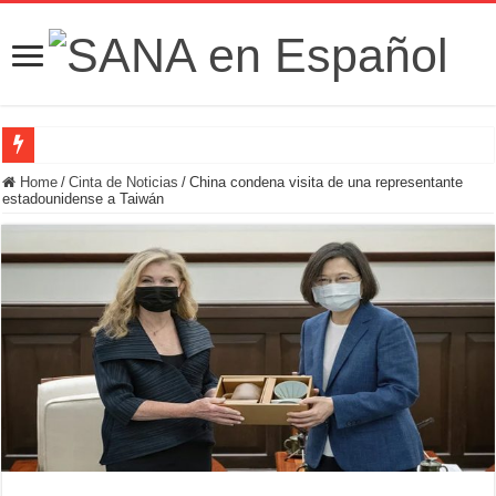
Fuerzas de Seguridad hallan fosa común con nueve cadáveres en la zona rural de
Home
/
Cinta de Noticias
/
China condena visita de una representante
estadounidense a Taiwán