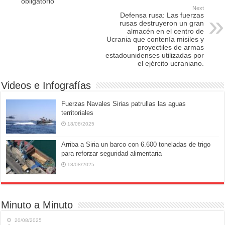
o
o
obligatorio
Next
o
n
Defensa rusa: Las fuerzas
rusas destruyeron un gran
k
almacén en el centro de
Ucrania que contenía misiles y
proyectiles de armas
estadounidenses utilizadas por
el ejército ucraniano.
Videos e Infografías
Fuerzas Navales Sirias patrullas las aguas
territoriales
18/08/2025
Arriba a Siria un barco con 6.600 toneladas de trigo
para reforzar seguridad alimentaria
18/08/2025
Minuto a Minuto
20/08/2025