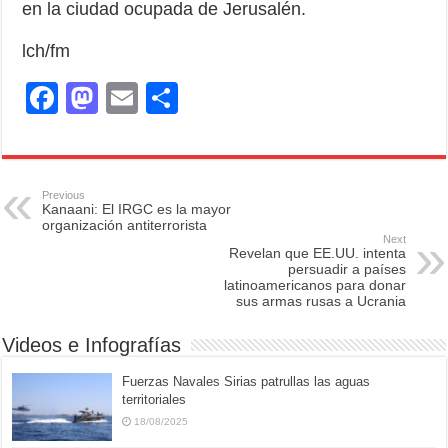
en la ciudad ocupada de Jerusalén.
lch/fm
F
M
E
S
a
a
m
h
c
st
ail
ar
e
o
e
Previous
Kanaani: El IRGC es la mayor
b
d
organización antiterrorista
Next
o
o
Revelan que EE.UU. intenta
persuadir a países
o
n
latinoamericanos para donar
sus armas rusas a Ucrania
k
Videos e Infografías
Fuerzas Navales Sirias patrullas las aguas
territoriales
18/08/2025