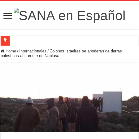
Fuerzas de Seguridad hallan fosa común con nueve cadáveres en la zona rural de
Home
/
Internacionales
/
Colonos israelíes se apoderan de tierras
palestinas al sureste de Naplusa