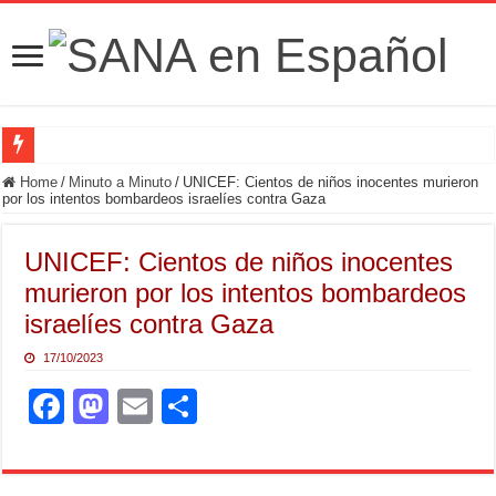
Fuerzas de Seguridad hallan fosa común con nueve cadáveres en la zona rural de
Home
/
Minuto a Minuto
/
UNICEF: Cientos de niños inocentes murieron
por los intentos bombardeos israelíes contra Gaza
UNICEF: Cientos de niños inocentes
murieron por los intentos bombardeos
israelíes contra Gaza
17/10/2023
F
M
E
S
a
a
m
h
c
st
ail
ar