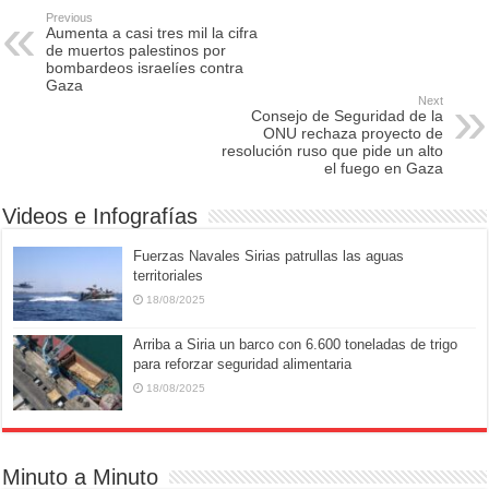
e
o
e
Previous
Aumenta a casi tres mil la cifra
b
d
de muertos palestinos por
bombardeos israelíes contra
o
o
Gaza
Next
o
n
Consejo de Seguridad de la
ONU rechaza proyecto de
k
resolución ruso que pide un alto
el fuego en Gaza
Videos e Infografías
Fuerzas Navales Sirias patrullas las aguas
territoriales
18/08/2025
Arriba a Siria un barco con 6.600 toneladas de trigo
para reforzar seguridad alimentaria
18/08/2025
Minuto a Minuto