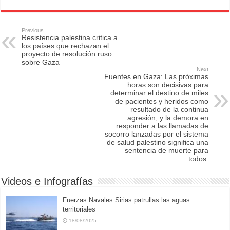
c
st
ail
ar
e
o
e
Previous
Resistencia palestina critica a
b
d
los países que rechazan el
proyecto de resolución ruso
o
o
sobre Gaza
Next
o
n
Fuentes en Gaza: Las próximas
horas son decisivas para
k
determinar el destino de miles
de pacientes y heridos como
resultado de la continua
agresión, y la demora en
responder a las llamadas de
socorro lanzadas por el sistema
de salud palestino significa una
sentencia de muerte para
todos.
Videos e Infografías
Fuerzas Navales Sirias patrullas las aguas
territoriales
18/08/2025