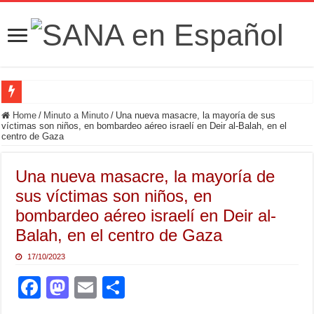
Fuerzas de Seguridad hallan fosa común con nueve cadáveres en la zona rural de
Home
/
Minuto a Minuto
/
Una nueva masacre, la mayoría de sus
víctimas son niños, en bombardeo aéreo israelí en Deir al-Balah, en el
centro de Gaza
Una nueva masacre, la mayoría de
sus víctimas son niños, en
bombardeo aéreo israelí en Deir al-
Balah, en el centro de Gaza
17/10/2023
F
M
E
S
a
a
m
h