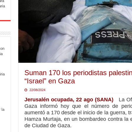
ara
ria
con
ia
Suman 170 los periodistas palesti
ria
“Israel” en Gaza
22/08/2024
Jerusalén ocupada, 22 ago (SANA)
La Of
Gaza informó hoy que el número de period
 la
aumentó a 170 desde el inicio de la guerra, tra
Hamza Murtaja, en un bombardeo contra la e
de Ciudad de Gaza.