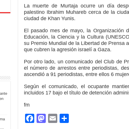
La muerte de Murtaja ocurre un día despué
palestino Ibrahim Muhareb cerca de la ciud
ciudad de Khan Yunis.
El pasado mes de mayo, la Organización d
Educación, la Ciencia y la Cultura (UNESC
su Premio Mundial de la Libertad de Prensa a 
que cubren la agresión israelí a Gaza.
Por otro lado, un comunicado del Club de Pr
el número de arrestos entre periodistas, de
ascendió a 91 periodistas, entre ellos 6 mujer
Según el comunicado, el ocupante mantien
incluidos 17 bajo el título de detención adminis
rante
en
fm
F
M
E
S
rna
a
a
m
h