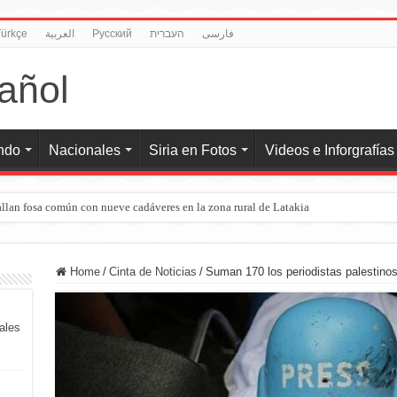
ürkçe
العربية
Pусский
העברית
فارسی
undo
Nacionales
Siria en Fotos
Videos e Inforgrafías
llan fosa común con nueve cadáveres en la zona rural de Latakia
Home
/
Cinta de Noticias
/
Suman 170 los periodistas palestinos
iales