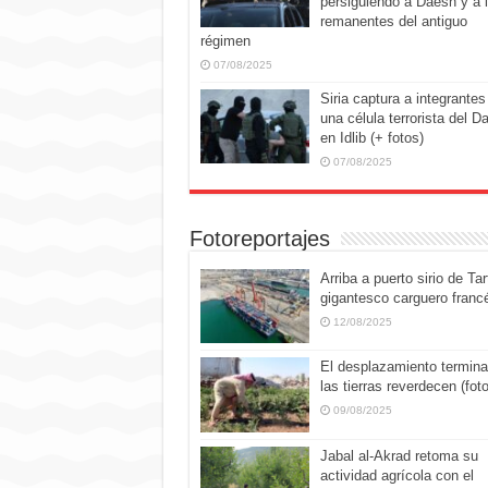
persiguiendo a Daesh y a 
remanentes del antiguo
régimen
07/08/2025
Siria captura a integrantes
una célula terrorista del D
en Idlib (+ fotos)
07/08/2025
Fotoreportajes
Arriba a puerto sirio de Tar
gigantesco carguero franc
12/08/2025
El desplazamiento termina
las tierras reverdecen (fot
09/08/2025
Jabal al-Akrad retoma su
actividad agrícola con el