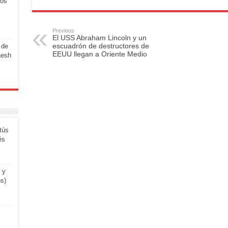
los
c
st
ail
ar
e
o
e
Previous
El USS Abraham Lincoln y un
b
d
escuadrón de destructores de
 de
EEUU llegan a Oriente Medio
aesh
o
o
o
n
k
tús
és
 y
os)