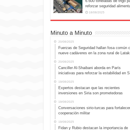
6.600 toneladas de trigo p
reforzar seguridad alimenta
18/08/2025
Minuto a Minuto
20/08/2025
Fuerzas de Seguridad hallan fosa común 
nueve cadáveres en la zona rural de Latak
20/08/2025
Canciller Al-Shaibani aborda en París
iniciativas para reforzar la estabilidad en Si
19/08/2025
Expertos destacan que las recientes
inversiones en Siria son prometedoras
19/08/2025
Conversaciones sirio-turcas para fortalecer
cooperación militar
19/08/2025
Fidan y Rubio destacan la importancia de