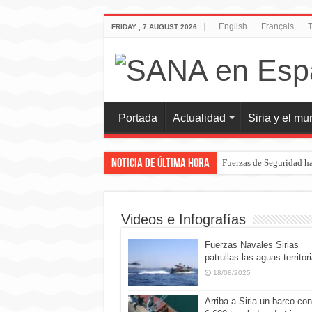
English
Français
T
FRIDAY , 7 AUGUST 2026
Portada
Actualidad
Siria y el m
Noticia de última hora
Fuerzas de Seguridad ha
Videos e Infografías
Fuerzas Navales Sirias
patrullas las aguas territor
18/08/2025
Arriba a Siria un barco con