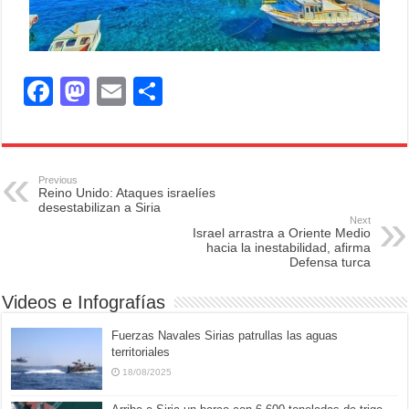
F
M
E
S
a
a
m
h
c
st
ail
ar
e
o
e
Previous
Reino Unido: Ataques israelíes
b
d
desestabilizan a Siria
Next
o
o
Israel arrastra a Oriente Medio
hacia la inestabilidad, afirma
o
n
Defensa turca
k
Videos e Infografías
Fuerzas Navales Sirias patrullas las aguas
territoriales
18/08/2025