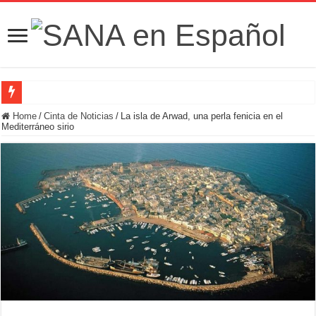
Fuerzas de Seguridad hallan fosa común con nueve cadáveres en la zona rural de
Home
/
Cinta de Noticias
/
La isla de Arwad, una perla fenicia en el
Mediterráneo sirio