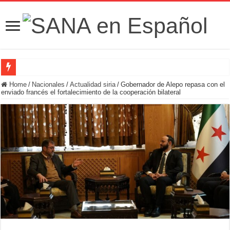
Fuerzas de Seguridad hallan fosa común con nueve cadáveres en la zona rural de
Home
/
Nacionales
/
Actualidad siria
/
Gobernador de Alepo repasa con el
enviado francés el fortalecimiento de la cooperación bilateral