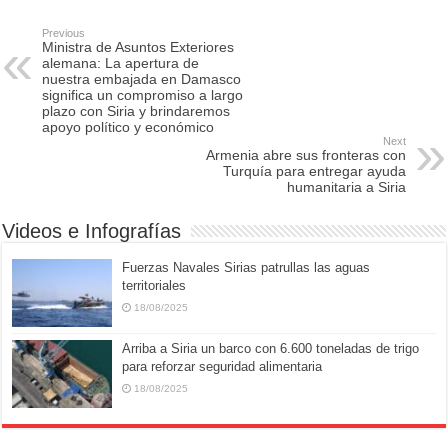
e
o
e
Previous
Ministra de Asuntos Exteriores
b
d
alemana: La apertura de
nuestra embajada en Damasco
o
o
significa un compromiso a largo
plazo con Siria y brindaremos
o
n
apoyo político y económico
Next
k
Armenia abre sus fronteras con
Turquía para entregar ayuda
humanitaria a Siria
Videos e Infografías
Fuerzas Navales Sirias patrullas las aguas
territoriales
18/08/2025
Arriba a Siria un barco con 6.600 toneladas de trigo
para reforzar seguridad alimentaria
18/08/2025