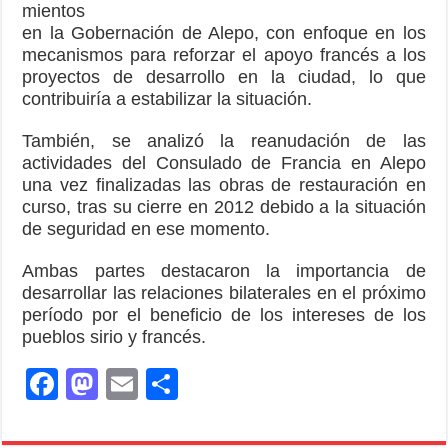
mientos
en la Gobernación de Alepo, con enfoque en los
mecanismos para reforzar el apoyo francés a los
proyectos de desarrollo en la ciudad, lo que
contribuiría a estabilizar la situación.
También, se analizó la reanudación de las
actividades del Consulado de Francia en Alepo
una vez finalizadas las obras de restauración en
curso, tras su cierre en 2012 debido a la situación
de seguridad en ese momento.
Ambas partes destacaron la importancia de
desarrollar las relaciones bilaterales en el próximo
período por el beneficio de los intereses de los
pueblos sirio y francés.
F
M
E
S
a
a
m
h
c
st
ail
ar