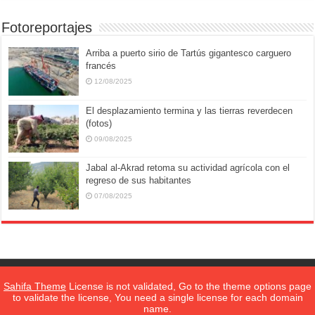
Fotoreportajes
Arriba a puerto sirio de Tartús gigantesco carguero
francés
12/08/2025
El desplazamiento termina y las tierras reverdecen
(fotos)
09/08/2025
Jabal al-Akrad retoma su actividad agrícola con el
regreso de sus habitantes
07/08/2025
Sahifa Theme
License is not validated, Go to the theme options page
Sobre SANA
||
to validate the license, You need a single license for each domain
name.
SANA en Español
© 2026