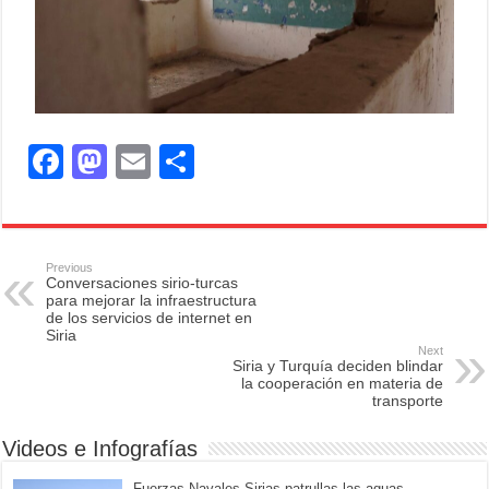
F
M
E
S
a
a
m
h
c
st
ail
ar
e
o
e
Previous
Conversaciones sirio-turcas
b
d
para mejorar la infraestructura
de los servicios de internet en
o
o
Siria
Next
o
n
Siria y Turquía deciden blindar
la cooperación en materia de
k
transporte
Videos e Infografías
Fuerzas Navales Sirias patrullas las aguas