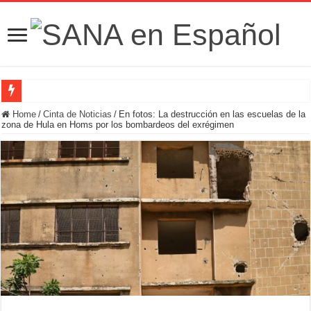
Fuerzas de Seguridad hallan fosa común con nueve cadáveres en la zona rural de
Home
/
Cinta de Noticias
/
En fotos: La destrucción en las escuelas de la
zona de Hula en Homs por los bombardeos del exrégimen