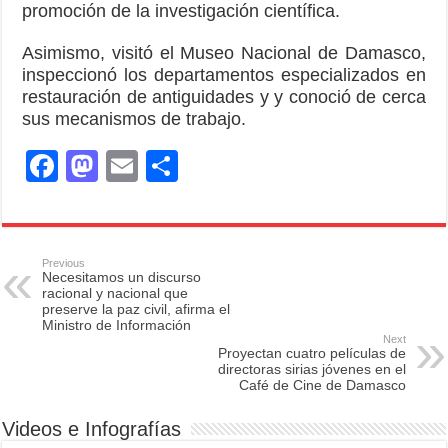
promoción de la investigación científica.
Asimismo, visitó el Museo Nacional de Damasco,
inspeccionó los departamentos especializados en
restauración de antiguidades y y conoció de cerca
sus mecanismos de trabajo.
F
M
E
S
a
a
m
h
c
st
ail
ar
e
o
e
Previous
Necesitamos un discurso
b
d
racional y nacional que
preserve la paz civil, afirma el
o
o
Ministro de Información
Next
o
n
Proyectan cuatro películas de
directoras sirias jóvenes en el
k
Café de Cine de Damasco
Videos e Infografías