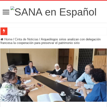
Fuerzas de Seguridad hallan fosa común con nueve cadáveres en la zona rural de
Home
/
Cinta de Noticias
/
Arqueólogos sirios analizan con delegación
francesa la cooperación para preservar el patrimonio sirio