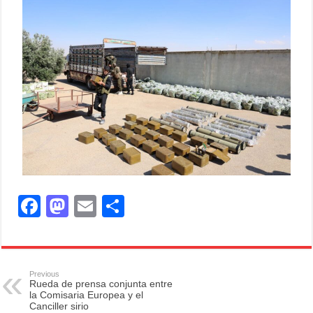
F
M
E
S
a
a
m
h
c
st
ail
ar
e
o
e
Previous
Rueda de prensa conjunta entre
b
d
la Comisaria Europea y el
Canciller sirio