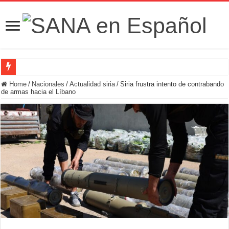
Fuerzas de Seguridad hallan fosa común con nueve cadáveres en la zona rural de
Home
/
Nacionales
/
Actualidad siria
/
Siria frustra intento de contrabando
de armas hacia el Líbano