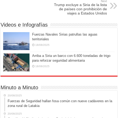
o
o
Next
Trump excluye a Siria de la lista
o
n
de países con prohibición de
viajes a Estados Unidos
k
Videos e Infografías
Fuerzas Navales Sirias patrullas las aguas
territoriales
18/08/2025
Arriba a Siria un barco con 6.600 toneladas de trigo
para reforzar seguridad alimentaria
18/08/2025
Minuto a Minuto
20/08/2025
Fuerzas de Seguridad hallan fosa común con nueve cadáveres en la
zona rural de Latakia
20/08/2025