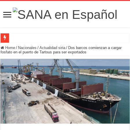
Fuerzas de Seguridad hallan fosa común con nueve cadáveres en la zona rural de
Home
/
Nacionales
/
Actualidad siria
/
Dos barcos comienzan a cargar
fosfato en el puerto de Tartous para ser exportados