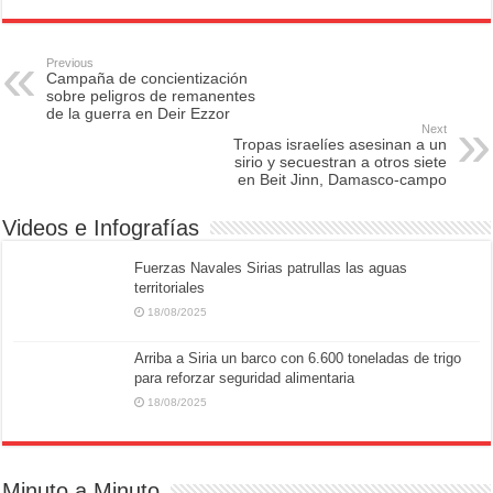
c
st
ail
ar
e
o
e
Previous
Campaña de concientización
b
d
sobre peligros de remanentes
de la guerra en Deir Ezzor
o
o
Next
Tropas israelíes asesinan a un
o
n
sirio y secuestran a otros siete
en Beit Jinn, Damasco-campo
k
Videos e Infografías
Fuerzas Navales Sirias patrullas las aguas
territoriales
18/08/2025
Arriba a Siria un barco con 6.600 toneladas de trigo
para reforzar seguridad alimentaria
18/08/2025
Minuto a Minuto