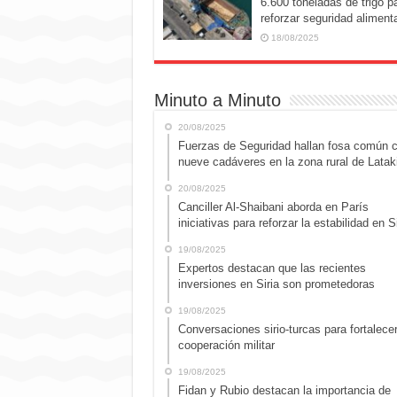
6.600 toneladas de trigo p
reforzar seguridad alimenta
18/08/2025
Minuto a Minuto
20/08/2025
Fuerzas de Seguridad hallan fosa común 
nueve cadáveres en la zona rural de Latak
20/08/2025
Canciller Al-Shaibani aborda en París
iniciativas para reforzar la estabilidad en Si
19/08/2025
Expertos destacan que las recientes
inversiones en Siria son prometedoras
19/08/2025
Conversaciones sirio-turcas para fortalecer
cooperación militar
19/08/2025
Fidan y Rubio destacan la importancia de