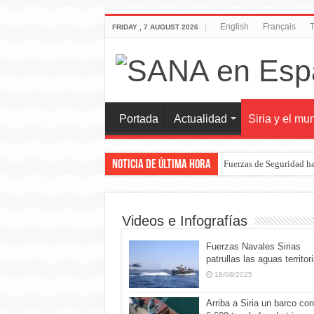
English
Français
T
FRIDAY , 7 AUGUST 2026
Portada
Actualidad
Siria y el mu
Noticia de última hora
Fuerzas de Seguridad ha
Videos e Infografías
Fuerzas Navales Sirias
patrullas las aguas territor
18/08/2025
Arriba a Siria un barco con