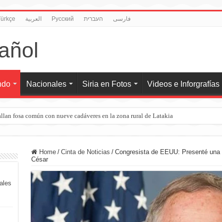
ürkçe
العربية
Pусский
העברית
فارسی
ndo
Nacionales
Siria en Fotos
Videos e Inforgrafías
llan fosa común con nueve cadáveres en la zona rural de Latakia
Home
/
Cinta de Noticias
/
Congresista de EEUU: Presenté una l
César
iales