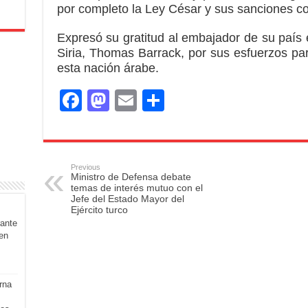
por completo la Ley César y sus sanciones con
Expresó su gratitud al embajador de su país 
Siria, Thomas Barrack, por sus esfuerzos par
esta nación árabe.
F
M
E
S
a
a
m
h
c
st
ail
ar
e
o
e
Previous
Ministro de Defensa debate
b
d
temas de interés mutuo con el
Jefe del Estado Mayor del
o
o
Ejército turco
rante
o
n
en
k
rna