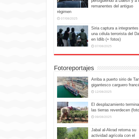
persiguiendo a Daesh y a 
remanentes del antiguo
régimen
07/08/2025
Siria captura a integrantes
una célula terrorista del D
en Idlib (+ fotos)
07/08/2025
Fotoreportajes
Arriba a puerto sirio de Tar
gigantesco carguero franc
12/08/2025
El desplazamiento termina
las tierras reverdecen (fot
09/08/2025
Jabal al-Akrad retoma su
actividad agrícola con el