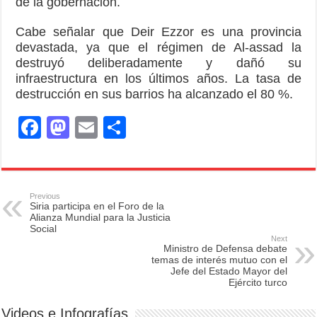
de la gobernación.
Cabe señalar que Deir Ezzor es una provincia
devastada, ya que el régimen de Al-assad la
destruyó deliberadamente y dañó su
infraestructura en los últimos años. La tasa de
destrucción en sus barrios ha alcanzado el 80 %.
F
M
E
S
a
a
m
h
c
st
ail
ar
e
o
e
Previous
Siria participa en el Foro de la
b
d
Alianza Mundial para la Justicia
Social
o
o
Next
Ministro de Defensa debate
o
n
temas de interés mutuo con el
Jefe del Estado Mayor del
k
Ejército turco
Videos e Infografías