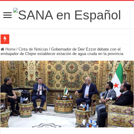
Fuerzas de Seguridad hallan fosa común con nueve cadáveres en la zona rural de
Home
/
Cinta de Noticias
/
Gobernador de Deir Ezzor debate con el
embajador de Chipre establecer estación de agua cruda en la provincia