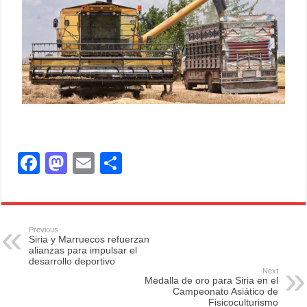
F
M
E
S
a
a
m
h
c
st
ail
ar
e
o
e
Previous
Siria y Marruecos refuerzan
b
d
alianzas para impulsar el
desarrollo deportivo
o
o
Next
Medalla de oro para Siria en el
o
n
Campeonato Asiático de
Fisicoculturismo