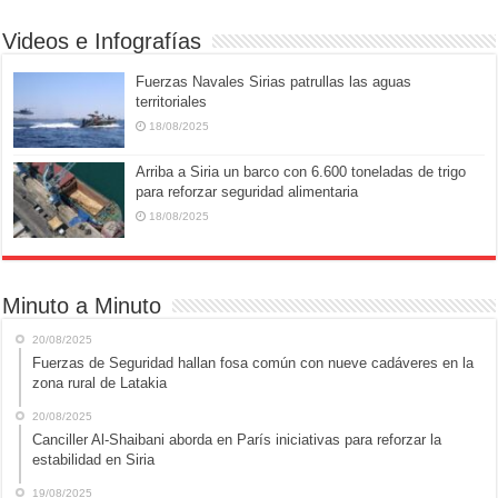
k
Videos e Infografías
Fuerzas Navales Sirias patrullas las aguas
territoriales
18/08/2025
Arriba a Siria un barco con 6.600 toneladas de trigo
para reforzar seguridad alimentaria
18/08/2025
Minuto a Minuto
20/08/2025
Fuerzas de Seguridad hallan fosa común con nueve cadáveres en la
zona rural de Latakia
20/08/2025
Canciller Al-Shaibani aborda en París iniciativas para reforzar la
estabilidad en Siria
19/08/2025