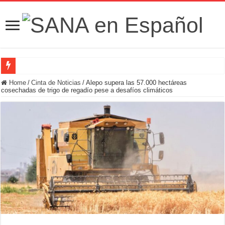
Fuerzas de Seguridad hallan fosa común con nueve cadáveres en la zona rural de
Home
/
Cinta de Noticias
/
Alepo supera las 57.000 hectáreas
cosechadas de trigo de regadío pese a desafíos climáticos