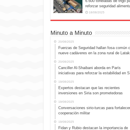
6.600 toneladas de trigo p
reforzar seguridad alimenta
18/08/2025
Minuto a Minuto
20/08/2025
Fuerzas de Seguridad hallan fosa común 
nueve cadáveres en la zona rural de Latak
20/08/2025
Canciller Al-Shaibani aborda en París
iniciativas para reforzar la estabilidad en Si
19/08/2025
Expertos destacan que las recientes
inversiones en Siria son prometedoras
19/08/2025
Conversaciones sirio-turcas para fortalecer
cooperación militar
19/08/2025
Fidan y Rubio destacan la importancia de