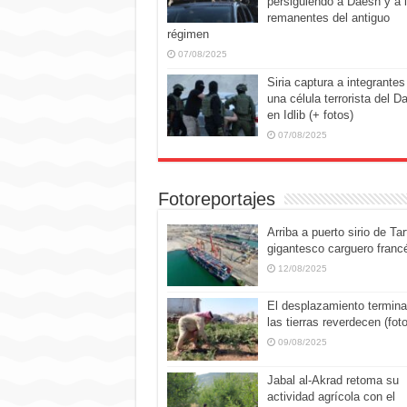
persiguiendo a Daesh y a 
remanentes del antiguo
régimen
07/08/2025
Siria captura a integrantes
una célula terrorista del D
en Idlib (+ fotos)
07/08/2025
Fotoreportajes
Arriba a puerto sirio de Tar
gigantesco carguero franc
12/08/2025
El desplazamiento termina
las tierras reverdecen (fot
09/08/2025
Jabal al-Akrad retoma su
actividad agrícola con el