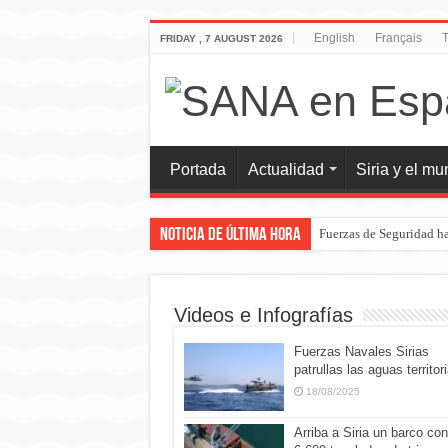
English
Français
T
FRIDAY , 7 AUGUST 2026
Portada
Actualidad
Siria y el m
Noticia de última hora
Fuerzas de Seguridad ha
Videos e Infografías
Fuerzas Navales Sirias
patrullas las aguas territor
18/08/2025
Arriba a Siria un barco con