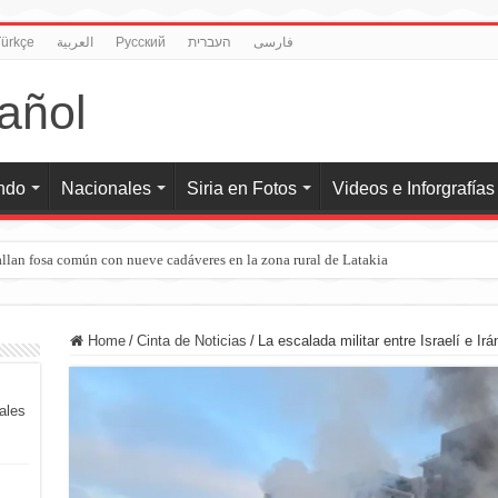
ürkçe
العربية
Pусский
העברית
فارسی
undo
Nacionales
Siria en Fotos
Videos e Inforgrafías
llan fosa común con nueve cadáveres en la zona rural de Latakia
Home
/
Cinta de Noticias
/
La escalada militar entre Israelí e I
iales