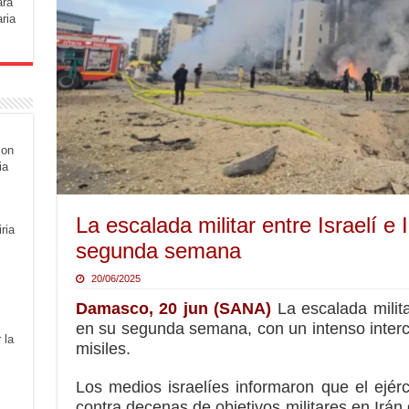
ara
ria
con
ia
La escalada militar entre Israelí e 
ria
segunda semana
20/06/2025
Damasco, 20 jun (SANA)
La escalada milita
en su segunda semana, con un intenso inter
 la
misiles.
Los medios israelíes informaron que el ejérc
contra decenas de objetivos militares en Irán