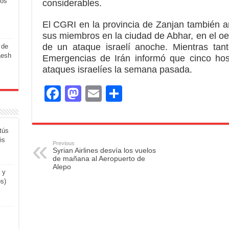
los
considerables.
El CGRI en la provincia de Zanjan también a
sus miembros en la ciudad de Abhar, en el o
de un ataque israelí anoche. Mientras tan
 de
aesh
Emergencias de Irán informó que cinco hos
ataques israelíes la semana pasada.
F
M
E
S
a
a
m
h
c
st
ail
ar
tús
e
o
e
és
Previous
Syrian Airlines desvía los vuelos
b
d
de mañana al Aeropuerto de
Alepo
o
o
 y
os)
o
n
k