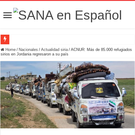
Fuerzas de Seguridad hallan fosa común con nueve cadáveres en la zona rural de
Home
/
Nacionales
/
Actualidad siria
/
ACNUR: Más de 85.000 refugiados
sirios en Jordania regresaron a su país