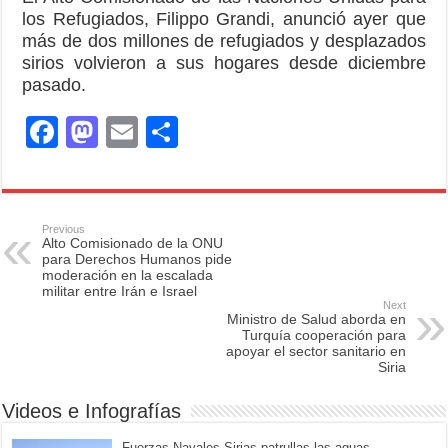
los Refugiados, Filippo Grandi, anunció ayer que
más de dos millones de refugiados y desplazados
sirios volvieron a sus hogares desde diciembre
pasado.
F
M
E
S
a
a
m
h
c
st
ail
ar
e
o
e
Previous
Alto Comisionado de la ONU
b
d
para Derechos Humanos pide
moderación en la escalada
o
o
militar entre Irán e Israel
Next
o
n
Ministro de Salud aborda en
Turquía cooperación para
k
apoyar el sector sanitario en
Siria
Videos e Infografías
Fuerzas Navales Sirias patrullas las aguas