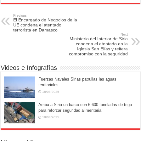
c
st
ail
ar
e
o
e
Previous
El Encargado de Negocios de la
b
d
UE condena el atentado
terrorista en Damasco
o
o
Next
Ministerio del Interior de Siria
o
n
condena el atentado en la
Iglesia San Elías y reitera
k
compromiso con la seguridad
Videos e Infografías
Fuerzas Navales Sirias patrullas las aguas
territoriales
18/08/2025
Arriba a Siria un barco con 6.600 toneladas de trigo
para reforzar seguridad alimentaria
18/08/2025