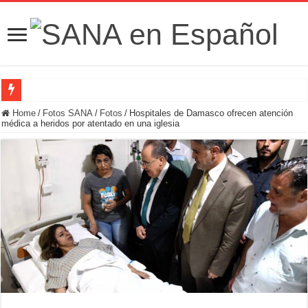
Fuerzas de Seguridad hallan fosa común con nueve cadáveres en la zona rural de
Home
/
Fotos SANA
/
Fotos
/
Hospitales de Damasco ofrecen atención
médica a heridos por atentado en una iglesia