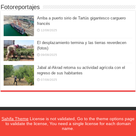
Fotoreportajes
Arriba a puerto sirio de Tartús gigantesco carguero
francés
12/08/2025
El desplazamiento termina y las tierras reverdecen
(fotos)
09/08/2025
Jabal al-Akrad retoma su actividad agrícola con el
regreso de sus habitantes
07/08/2025
Sahifa Theme
License is not validated, Go to the theme options page
Sobre SANA
||
to validate the license, You need a single license for each domain
name.
SANA en Español
© 2026