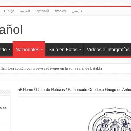
Türkçe
العربية
Pусский
העברית
فارسی
undo
Nacionales
Siria en Fotos
Videos e Inforgrafías
llan fosa común con nueve cadáveres en la zona rural de Latakia
Home
/
Cinta de Noticias
/
Patriarcado Ortodoxo Griego de Anti
iales