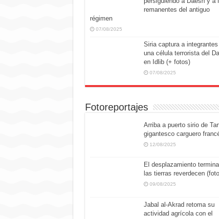
persiguiendo a Daesh y a 
remanentes del antiguo
régimen
07/08/2025
Siria captura a integrantes
una célula terrorista del D
en Idlib (+ fotos)
07/08/2025
Fotoreportajes
Arriba a puerto sirio de Tar
gigantesco carguero franc
12/08/2025
El desplazamiento termina
las tierras reverdecen (fot
09/08/2025
Jabal al-Akrad retoma su
actividad agrícola con el