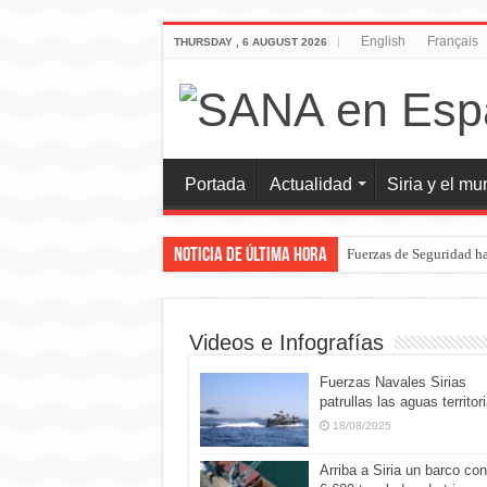
English
Français
THURSDAY , 6 AUGUST 2026
Portada
Actualidad
Siria y el m
Noticia de última hora
Fuerzas de Seguridad ha
Videos e Infografías
Fuerzas Navales Sirias
patrullas las aguas territor
18/08/2025
Arriba a Siria un barco con