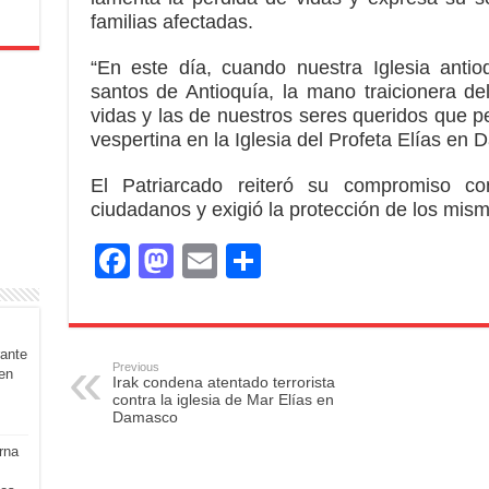
familias afectadas.
“En este día, cuando nuestra Iglesia ant
santos de Antioquía, la mano traicionera de
vidas y las de nuestros seres queridos que p
vespertina en la Iglesia del Profeta Elías en 
El Patriarcado reiteró su compromiso c
ciudadanos y exigió la protección de los mis
F
M
E
S
a
a
m
h
c
st
ail
ar
rante
e
o
e
Previous
en
Irak condena atentado terrorista
b
d
contra la iglesia de Mar Elías en
Damasco
o
o
rna
o
n