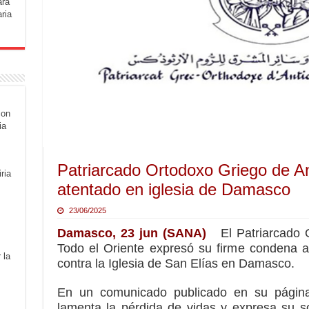
ara
ria
con
ia
Patriarcado Ortodoxo Griego de A
ria
atentado en iglesia de Damasco
23/06/2025
Damasco, 23 jun (SANA)
El Patriarcado 
Todo el Oriente expresó su firme condena al
 la
contra la Iglesia de San Elías en Damasco.
En un comunicado publicado en su página
lamenta la pérdida de vidas y expresa su so