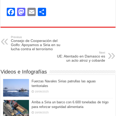
F
M
E
S
a
a
m
h
c
st
ail
ar
e
o
e
Previous
Consejo de Cooperación del
b
d
Golfo: Apoyamos a Siria en su
lucha contra el terrorismo
o
o
Next
UE: Atentado en Damasco es
o
n
un acto atroz y cobarde
k
Videos e Infografías
Fuerzas Navales Sirias patrullas las aguas
territoriales
18/08/2025
Arriba a Siria un barco con 6.600 toneladas de trigo
para reforzar seguridad alimentaria
18/08/2025