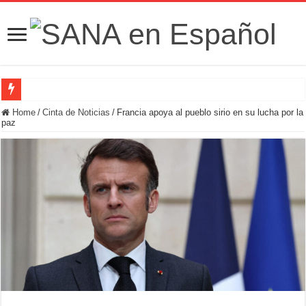
Fuerzas de Seguridad hallan fosa común con nueve cadáveres en la zona rural de
Home
/
Cinta de Noticias
/
Francia apoya al pueblo sirio en su lucha por la
paz