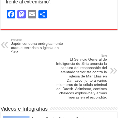
frente al extremismo”.
F
M
E
S
a
a
m
h
c
st
ail
ar
e
o
e
Previous
Japón condena enérgicamente
b
d
ataque terrorista a iglesia en
Siria
o
o
Next
El Servicio General de
o
n
Inteligencia de Siria anuncia la
captura del responsable del
k
atentado terrorista contra la
iglesia de Mar Elias en
Damasco, junto a varios
miembros de la célula criminal
del Daesh. Asimismo, confisca
chalecos explosivos y armas
ligeras en el escondite.
Videos e Infografías