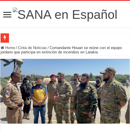
Fuerzas de Seguridad hallan fosa común con nueve cadáveres en la zona rural de
Home
/
Cinta de Noticias
/
Comandante Houari se reúne con el equipo
jordano que participa en extinción de incendios en Latakia