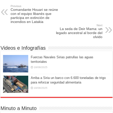
e
o
e
Previous
Comandante Houari se reúne
b
d
con el equipo libanés que
participa en extinción de
o
o
incendios en Latakia
Next
o
n
La seda de Deir Mama: un
legado ancestral al borde del
k
olvido
Videos e Infografías
Fuerzas Navales Sirias patrullas las aguas
territoriales
18/08/2025
Arriba a Siria un barco con 6.600 toneladas de trigo
para reforzar seguridad alimentaria
18/08/2025
Minuto a Minuto