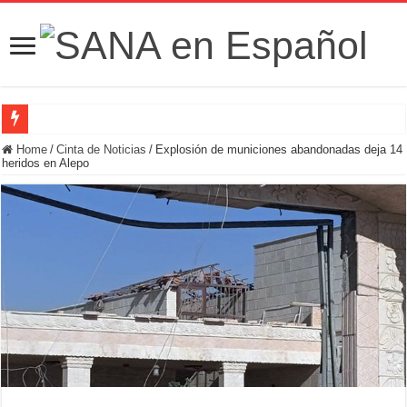
Fuerzas de Seguridad hallan fosa común con nueve cadáveres en la zona rural de
Home
/
Cinta de Noticias
/
Explosión de municiones abandonadas deja 14
heridos en Alepo