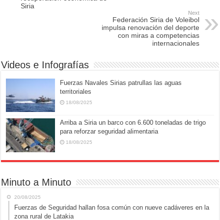
Siria
o
o
Next
Federación Siria de Voleibol
o
n
impulsa renovación del deporte
con miras a competencias
k
internacionales
Videos e Infografías
Fuerzas Navales Sirias patrullas las aguas
territoriales
18/08/2025
Arriba a Siria un barco con 6.600 toneladas de trigo
para reforzar seguridad alimentaria
18/08/2025
Minuto a Minuto
20/08/2025
Fuerzas de Seguridad hallan fosa común con nueve cadáveres en la
zona rural de Latakia