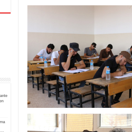
rante
en
rna