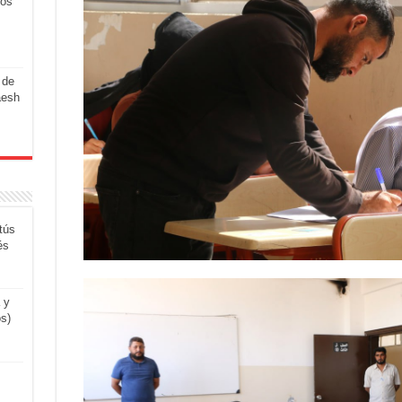
los
 de
aesh
tús
és
 y
os)