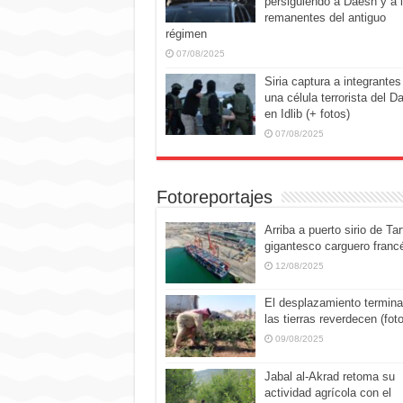
persiguiendo a Daesh y a 
remanentes del antiguo
régimen
07/08/2025
Siria captura a integrantes
una célula terrorista del D
en Idlib (+ fotos)
07/08/2025
Fotoreportajes
Arriba a puerto sirio de Tar
gigantesco carguero franc
12/08/2025
El desplazamiento termina
las tierras reverdecen (fot
09/08/2025
Jabal al-Akrad retoma su
actividad agrícola con el