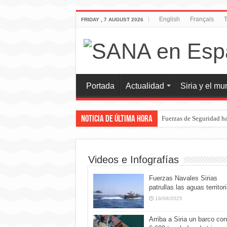
English
Français
T
FRIDAY , 7 AUGUST 2026
Portada
Actualidad
Siria y el m
Noticia de última hora
Fuerzas de Seguridad ha
Videos e Infografías
Fuerzas Navales Sirias
patrullas las aguas territor
18/08/2025
Arriba a Siria un barco con