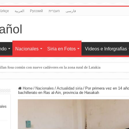
ürkçe
العربية
Pусский
העברית
فارسی
undo
Nacionales
Siria en Fotos
Videos e Inforgrafías
llan fosa común con nueve cadáveres en la zona rural de Latakia
Home
/
Nacionales
/
Actualidad siria
/
Por primera vez en 14 añ
bachillerato en Ras al-Ain, provincia de Hasakah
iales