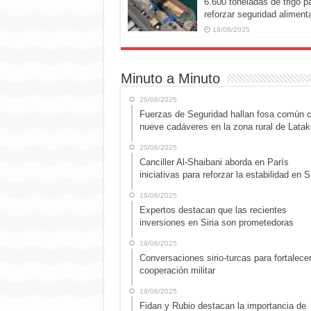
6.600 toneladas de trigo p
reforzar seguridad alimenta
18/08/2025
Minuto a Minuto
20/08/2025
Fuerzas de Seguridad hallan fosa común 
nueve cadáveres en la zona rural de Latak
20/08/2025
Canciller Al-Shaibani aborda en París
iniciativas para reforzar la estabilidad en Si
19/08/2025
Expertos destacan que las recientes
inversiones en Siria son prometedoras
19/08/2025
Conversaciones sirio-turcas para fortalecer
cooperación militar
19/08/2025
Fidan y Rubio destacan la importancia de