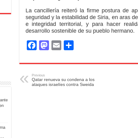
La cancillería reiteró la firme postura de 
seguridad y la estabilidad de Siria, en aras 
e integridad territorial, y para hacer real
desarrollo sostenible de su pueblo hermano.
F
M
E
S
a
a
m
h
c
st
ail
ar
e
o
e
Previous
Qatar renueva su condena a los
b
d
ataques israelíes contra Sweida
o
o
rante
o
n
en
k
rna