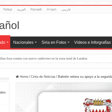
Türkçe
العربية
Pусский
העברית
فارسی
ndo
Nacionales
Siria en Fotos
Videos e Inforgrafías
llan fosa común con nueve cadáveres en la zona rural de Latakia
Home
/
Cinta de Noticias
/
Bahréin reitera su apoyo a la segurid
iales