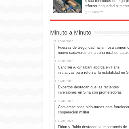
6.600 toneladas de trigo p
reforzar seguridad alimenta
18/08/2025
Minuto a Minuto
20/08/2025
Fuerzas de Seguridad hallan fosa común 
nueve cadáveres en la zona rural de Latak
20/08/2025
Canciller Al-Shaibani aborda en París
iniciativas para reforzar la estabilidad en Si
19/08/2025
Expertos destacan que las recientes
inversiones en Siria son prometedoras
19/08/2025
Conversaciones sirio-turcas para fortalecer
cooperación militar
19/08/2025
Fidan y Rubio destacan la importancia de