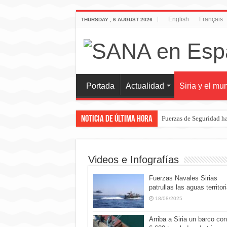
English
Français
THURSDAY , 6 AUGUST 2026
Portada
Actualidad
Siria y el mu
Noticia de última hora
Fuerzas de Seguridad ha
Videos e Infografías
Fuerzas Navales Sirias
patrullas las aguas territor
18/08/2025
Arriba a Siria un barco con