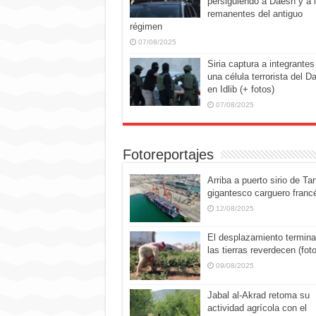
persiguiendo a Daesh y a 
remanentes del antiguo
régimen
07/08/2025
Siria captura a integrantes
una célula terrorista del D
en Idlib (+ fotos)
07/08/2025
Fotoreportajes
Arriba a puerto sirio de Tar
gigantesco carguero franc
12/08/2025
El desplazamiento termina
las tierras reverdecen (fot
09/08/2025
Jabal al-Akrad retoma su
actividad agrícola con el