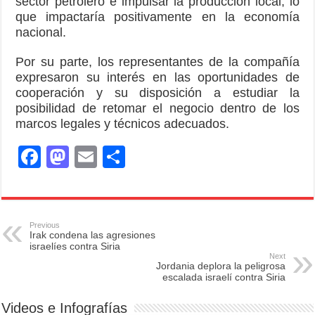
sector petrolero e impulsar la producción local, lo
que impactaría positivamente en la economía
nacional.
Por su parte, los representantes de la compañía
expresaron su interés en las oportunidades de
cooperación y su disposición a estudiar la
posibilidad de retomar el negocio dentro de los
marcos legales y técnicos adecuados.
F
M
E
S
a
a
m
h
c
st
ail
ar
e
o
e
Previous
Irak condena las agresiones
b
d
israelíes contra Siria
Next
o
o
Jordania deplora la peligrosa
escalada israelí contra Siria
o
n
Videos e Infografías
k