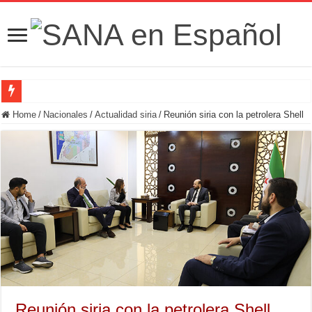
Fuerzas de Seguridad hallan fosa común con nueve cadáveres en la zona rural de
Home
/
Nacionales
/
Actualidad siria
/
Reunión siria con la petrolera Shell
Reunión siria con la petrolera Shell