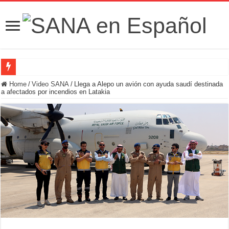
Fuerzas de Seguridad hallan fosa común con nueve cadáveres en la zona rural de
Home
/
Video SANA
/
Llega a Alepo un avión con ayuda saudí destinada
a afectados por incendios en Latakia