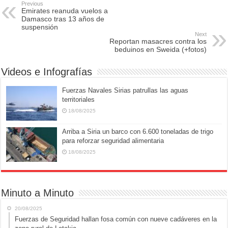
e
o
e
Previous
Emirates reanuda vuelos a
b
d
Damasco tras 13 años de
suspensión
o
o
Next
Reportan masacres contra los
o
n
beduinos en Sweida (+fotos)
k
Videos e Infografías
Fuerzas Navales Sirias patrullas las aguas
territoriales
18/08/2025
Arriba a Siria un barco con 6.600 toneladas de trigo
para reforzar seguridad alimentaria
18/08/2025
Minuto a Minuto
20/08/2025
Fuerzas de Seguridad hallan fosa común con nueve cadáveres en la