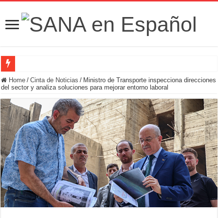
Fuerzas de Seguridad hallan fosa común con nueve cadáveres en la zona rural de
Home
/
Cinta de Noticias
/
Ministro de Transporte inspecciona direcciones
del sector y analiza soluciones para mejorar entorno laboral