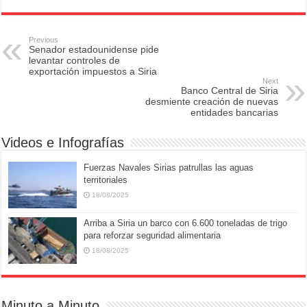
c
st
ail
ar
e
o
e
Previous
Senador estadounidense pide
b
d
levantar controles de
exportación impuestos a Siria
o
o
Next
Banco Central de Siria
o
n
desmiente creación de nuevas
entidades bancarias
k
Videos e Infografías
Fuerzas Navales Sirias patrullas las aguas
territoriales
18/08/2025
Arriba a Siria un barco con 6.600 toneladas de trigo
para reforzar seguridad alimentaria
18/08/2025
Minuto a Minuto