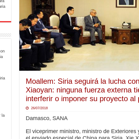
ara
ria
con
ia
ria
Moallem: Siria seguirá la lucha co
Xiaoyan: ninguna fuerza externa t
interferir o imponer su proyecto al 
26/07/2018
 la
Damasco, SANA
El viceprimer ministro, ministro de Exteriore
el enviado especial de China para Siria, Xie X