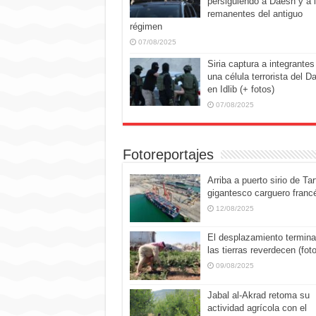
persiguiendo a Daesh y a 
remanentes del antiguo
régimen
07/08/2025
Siria captura a integrantes
una célula terrorista del D
en Idlib (+ fotos)
07/08/2025
Fotoreportajes
Arriba a puerto sirio de Tar
gigantesco carguero franc
12/08/2025
El desplazamiento termina
las tierras reverdecen (fot
09/08/2025
Jabal al-Akrad retoma su
actividad agrícola con el