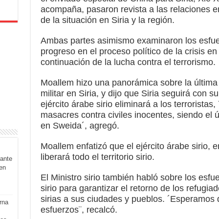
acompaña, pasaron revista a las relaciones en
de la situación en Siria y la región.
Ambas partes asimismo examinaron los esfuer
progreso en el proceso político de la crisis en 
continuación de la lucha contra el terrorismo.
Moallem hizo una panorámica sobre la última e
militar en Siria, y dijo que Siria seguirá con s
ejército árabe sirio eliminará a los terrorist
masacres contra civiles inocentes, siendo el 
en Sweida´, agregó.
Moallem enfatizó que el ejército árabe sirio, 
liberará todo el territorio sirio.
rante
en
El Ministro sirio también habló sobre los esfu
sirio para garantizar el retorno de los refug
sirias a sus ciudades y pueblos. ´Esperamos
rna
esfuerzos¨, recalcó.