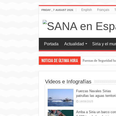
English
Français
T
FRIDAY , 7 AUGUST 2026
Portada
Actualidad
Siria y el m
Noticia de última hora
Fuerzas de Seguridad ha
Videos e Infografías
Fuerzas Navales Sirias
patrullas las aguas territor
18/08/2025
Arriba a Siria un barco con