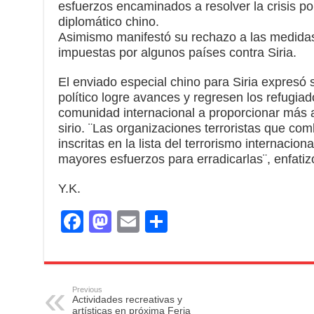
esfuerzos encaminados a resolver la crisis por 
diplomático chino.
Asimismo manifestó su rechazo a las medidas
impuestas por algunos países contra Siria.
El enviado especial chino para Siria expresó
político logre avances y regresen los refugiad
comunidad internacional a proporcionar más 
sirio. ¨Las organizaciones terroristas que com
inscritas en la lista del terrorismo internacion
mayores esfuerzos para erradicarlas¨, enfatiz
Y.K.
F
M
E
S
a
a
m
h
c
st
ail
ar
e
o
e
Previous
Actividades recreativas y
b
d
artísticas en próxima Feria