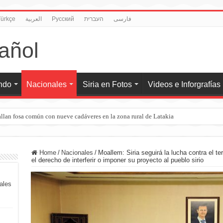
ürkçe
العربية
Pусский
העברית
فارسی
undo
Nacionales
Siria en Fotos
Videos e Inforgrafías
llan fosa común con nueve cadáveres en la zona rural de Latakia
Home
/
Nacionales
/
Moallem: Siria seguirá la lucha contra el t
el derecho de interferir o imponer su proyecto al pueblo sirio
iales