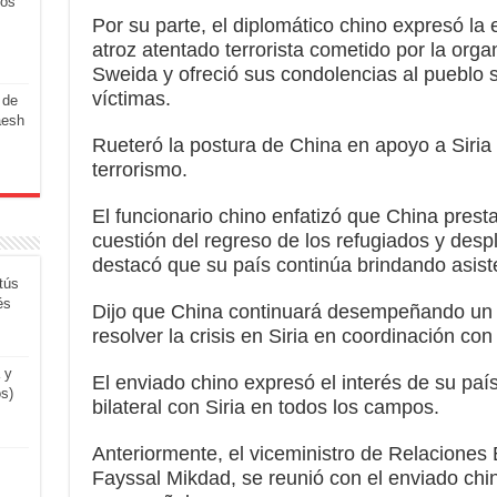
los
Por su parte, el diplomático chino expresó la
atroz atentado terrorista cometido por la orga
Sweida y ofreció sus condolencias al pueblo sir
víctimas.
 de
aesh
Rueteró la postura de China en apoyo a Siria 
terrorismo.
El funcionario chino enfatizó que China prest
cuestión del regreso de los refugiados y despl
destacó que su país continúa brindando asiste
tús
és
Dijo que China continuará desempeñando un p
resolver la crisis en Siria en coordinación con e
 y
El enviado chino expresó el interés de su paí
os)
bilateral con Siria en todos los campos.
Anteriormente, el viceministro de Relaciones 
Fayssal Mikdad, se reunió con el enviado chin