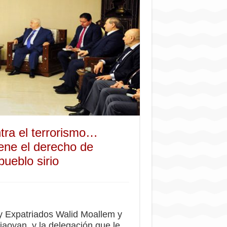
ntra el terrorismo…
iene el derecho de
pueblo sirio
s y Expatriados Walid Moallem y
iaoyan, y la delegación que le