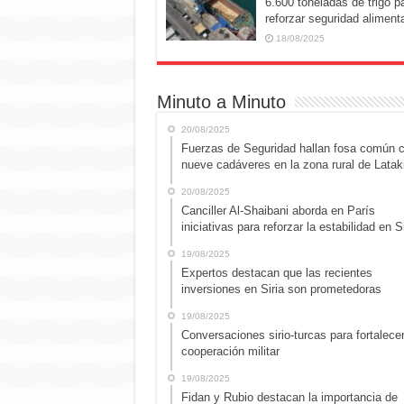
6.600 toneladas de trigo p
reforzar seguridad alimenta
18/08/2025
Minuto a Minuto
20/08/2025
Fuerzas de Seguridad hallan fosa común 
nueve cadáveres en la zona rural de Latak
20/08/2025
Canciller Al-Shaibani aborda en París
iniciativas para reforzar la estabilidad en Si
19/08/2025
Expertos destacan que las recientes
inversiones en Siria son prometedoras
19/08/2025
Conversaciones sirio-turcas para fortalecer
cooperación militar
19/08/2025
Fidan y Rubio destacan la importancia de