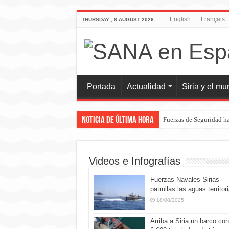
English
Français
THURSDAY , 6 AUGUST 2026
Portada
Actualidad
Siria y el m
Noticia de última hora
Fuerzas de Seguridad ha
Videos e Infografías
Fuerzas Navales Sirias
patrullas las aguas territor
18/08/2025
Arriba a Siria un barco con