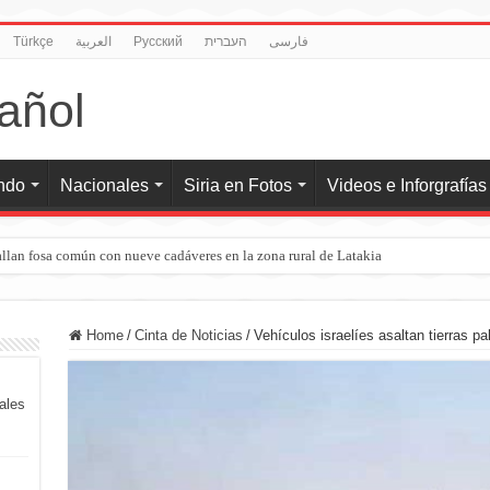
Türkçe
العربية
Pусский
העברית
فارسی
undo
Nacionales
Siria en Fotos
Videos e Inforgrafías
llan fosa común con nueve cadáveres en la zona rural de Latakia
Home
/
Cinta de Noticias
/
Vehículos israelíes asaltan tierras p
iales