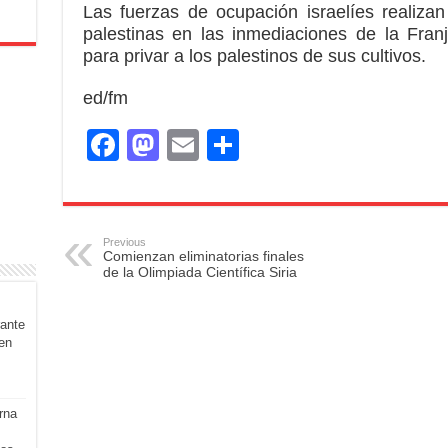
Las fuerzas de ocupación israelíes realizan 
palestinas en las inmediaciones de la Fran
para privar a los palestinos de sus cultivos.
ed/fm
F
M
E
S
a
a
m
h
c
st
ail
ar
e
o
e
Previous
Comienzan eliminatorias finales
b
d
de la Olimpiada Científica Siria
o
o
rante
o
n
en
k
rna