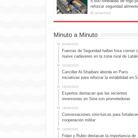
6.600 toneladas de trigo p
reforzar seguridad alimenta
18/08/2025
Minuto a Minuto
20/08/2025
Fuerzas de Seguridad hallan fosa común 
nueve cadáveres en la zona rural de Latak
20/08/2025
Canciller Al-Shaibani aborda en París
iniciativas para reforzar la estabilidad en Si
19/08/2025
Expertos destacan que las recientes
inversiones en Siria son prometedoras
19/08/2025
Conversaciones sirio-turcas para fortalecer
cooperación militar
19/08/2025
Fidan y Rubio destacan la importancia de