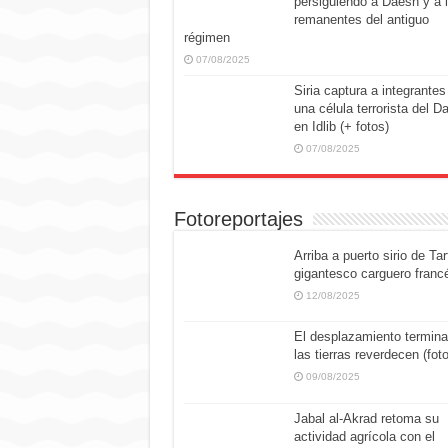
persiguiendo a Daesh y a 
remanentes del antiguo
régimen
07/08/2025
Siria captura a integrantes
una célula terrorista del D
en Idlib (+ fotos)
07/08/2025
Fotoreportajes
Arriba a puerto sirio de Tar
gigantesco carguero franc
12/08/2025
El desplazamiento termina
las tierras reverdecen (fot
09/08/2025
Jabal al-Akrad retoma su
actividad agrícola con el