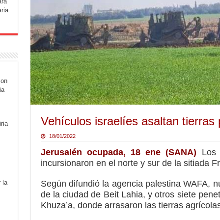
ara
ria
con
ia
Vehículos israelíes asaltan tierra
ria
18/01/2022
Jerusalén ocupada, 18 ene (SANA)
Los v
incursionaron en el norte y sur de la sitiada 
Según difundió la agencia palestina WAFA, nu
 la
de la ciudad de Beit Lahia, y otros siete pene
Khuza’a, donde arrasaron las tierras agrícolas