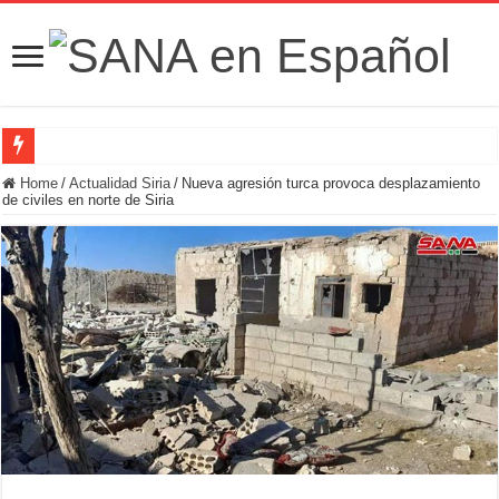
Fuerzas de Seguridad hallan fosa común con nueve cadáveres en la zona rural de
Home
/
Actualidad Siria
/
Nueva agresión turca provoca desplazamiento
de civiles en norte de Siria