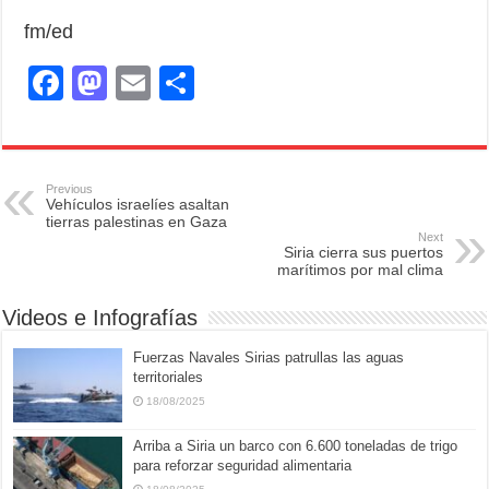
fm/ed
F
M
E
S
a
a
m
h
c
st
ail
ar
e
o
e
Previous
Vehículos israelíes asaltan
b
d
tierras palestinas en Gaza
Next
o
o
Siria cierra sus puertos
marítimos por mal clima
o
n
Videos e Infografías
k
Fuerzas Navales Sirias patrullas las aguas
territoriales
18/08/2025
Arriba a Siria un barco con 6.600 toneladas de trigo
para reforzar seguridad alimentaria