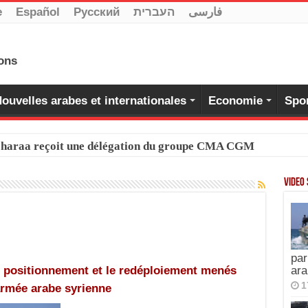
e
Español
Pусский
העברית
فارسی
ouvelles arabes et internationales
Economie
Spo
-Charaa reçoit une délégation du groupe CMA CGM
Video
par
 positionnement et le redéploiement menés
ara
1
’armée arabe syrienne