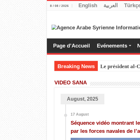
English
العربية
Türkç
8 / 08 / 2026
Page d’Accueil
Evénements
N
Breaking News
Le président al
VIDEO SANA
August, 2025
17 August
Séquence vidéo montrant le
par les forces navales de l