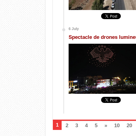
6 July
Spectacle de drones lumine
1
2
3
4
5
»
10
20