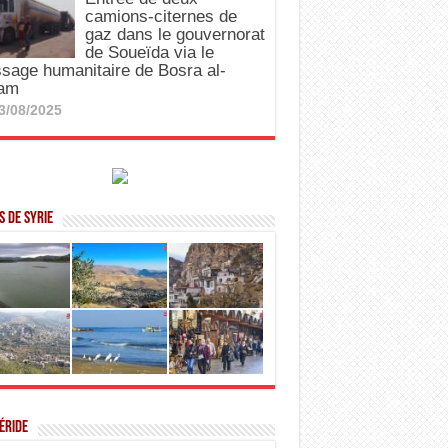
camions-citernes de
gaz dans le gouvernorat
de Soueïda via le
sage humanitaire de Bosra al-
am
3/08/2025
 de Syrie
éride