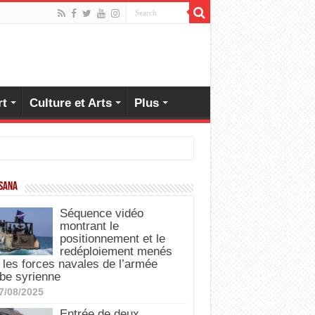
rt
Culture et Arts
Plus
 SANA
Séquence vidéo
montrant le
positionnement et le
redéploiement menés
 les forces navales de l’armée
be syrienne
7/08/2025
Entrée de deux