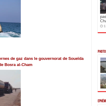
pas
Ch
1
Photos
ernes de gaz dans le gouvernorat de Soueïda
 de Bosra al-Cham
Ephém