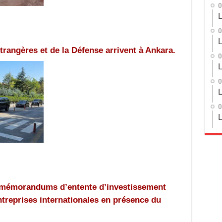
0
L
0
L
trangères et de la Défense arrivent à Ankara.
0
L
0
L
0
L
 mémorandums d’entente d’investissement
treprises internationales en présence du