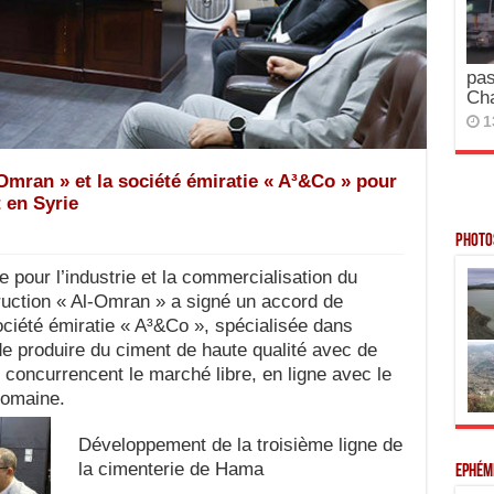
pas
Ch
1
-Omran » et la société émiratie « A³&Co » pour
 en Syrie
Photos
our l’industrie et la commercialisation du
ruction « Al-Omran » a signé un accord de
ociété émiratie « A³&Co », spécialisée dans
 de produire du ciment de haute qualité avec de
i concurrencent le marché libre, en ligne avec le
domaine.
Développement de la troisième ligne de
la cimenterie de Hama
Ephém