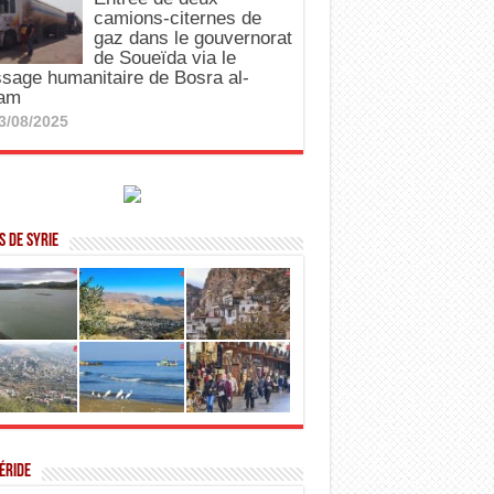
camions-citernes de
gaz dans le gouvernorat
de Soueïda via le
sage humanitaire de Bosra al-
am
3/08/2025
 de Syrie
éride