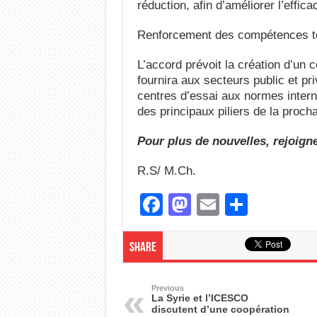
réduction, afin d’améliorer l’effica
Renforcement des compétences te
L’accord prévoit la création d’un 
fournira aux secteurs public et pr
centres d’essai aux normes internat
des principaux piliers de la proch
Pour plus de nouvelles, rejoign
R.S/ M.Ch.
F
M
E
S
a
a
m
h
c
st
ail
ar
Share
e
o
e
b
d
Previous
La Syrie et l’ICESCO
discutent d’une coopération