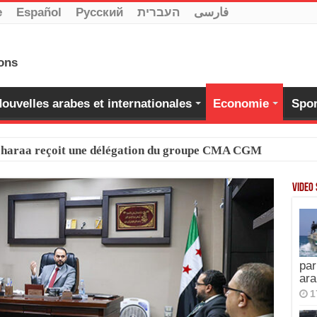
e
Español
Pусский
העברית
فارسی
ouvelles arabes et internationales
Economie
Spor
-Charaa reçoit une délégation du groupe CMA CGM
Video
par
ara
1