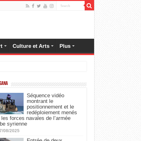
t
Culture et Arts
Plus
 SANA
Séquence vidéo
montrant le
positionnement et le
redéploiement menés
 les forces navales de l’armée
be syrienne
7/08/2025
Entrée de deux