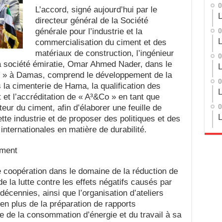
0
L’accord, signé aujourd’hui par le
L
directeur général de la Société
générale pour l’industrie et la
0
L
commercialisation du ciment et des
matériaux de construction, l’ingénieur
0
 société émiratie, Omar Ahmed Nader, dans le
L
n » à Damas, comprend le développement de la
0
 la cimenterie de Hama, la qualification des
L
t et l’accréditation de « A³&Co » en tant que
eur du ciment, afin d’élaborer une feuille de
0
L
te industrie et de proposer des politiques et des
nternationales en matière de durabilité.
ement
coopération dans le domaine de la réduction de
de la lutte contre les effets négatifs causés par
décennies, ainsi que l’organisation d’ateliers
en plus de la préparation de rapports
de de la consommation d’énergie et du travail à sa