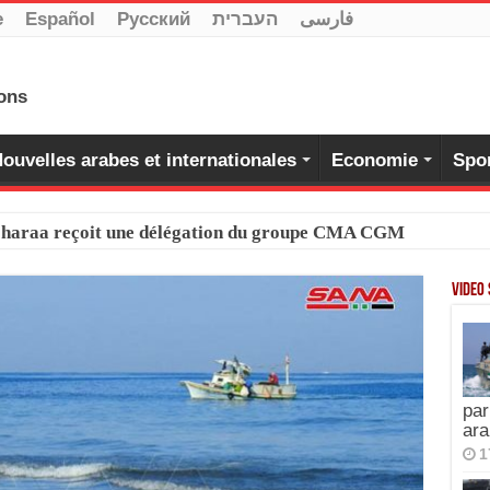
e
Español
Pусский
העברית
فارسی
ouvelles arabes et internationales
Economie
Spo
-Charaa reçoit une délégation du groupe CMA CGM
Video
par
ara
1