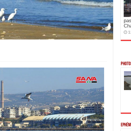
pas
Ch
1
Photos
Ephém