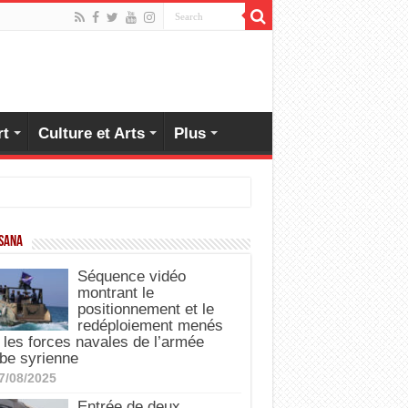
rt
Culture et Arts
Plus
 SANA
Séquence vidéo
montrant le
positionnement et le
redéploiement menés
 les forces navales de l’armée
be syrienne
7/08/2025
Entrée de deux