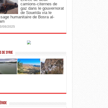
camions-citernes de
gaz dans le gouvernorat
de Soueïda via le
sage humanitaire de Bosra al-
am
3/08/2025
 de Syrie
éride