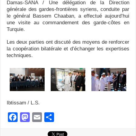
Damas-SANA / Une délégation de la Direction
générale des gardes-frontières syriens, conduite par
le général Bassem Chaaban, a effectué aujourd’hui
une visite au commandement des garde-côtes en
Turquie.
Les deux parties ont discuté des moyens de renforcer
la coopération bilatérale et d’échanger les expertises
techniques.
Ibtissam / L.S.
F
M
E
S
a
a
m
h