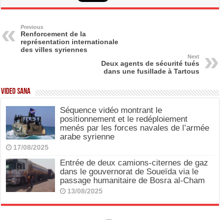
c
st
ail
ar
e
o
e
b
d
Previous
Renforcement de la
représentation internationale
o
o
des villes syriennes
Next
o
n
Deux agents de sécurité tués
dans une fusillade à Tartous
k
Video SANA
Séquence vidéo montrant le
positionnement et le redéploiement
menés par les forces navales de l’armée
arabe syrienne
17/08/2025
Entrée de deux camions-citernes de gaz
dans le gouvernorat de Soueïda via le
passage humanitaire de Bosra al-Cham
13/08/2025