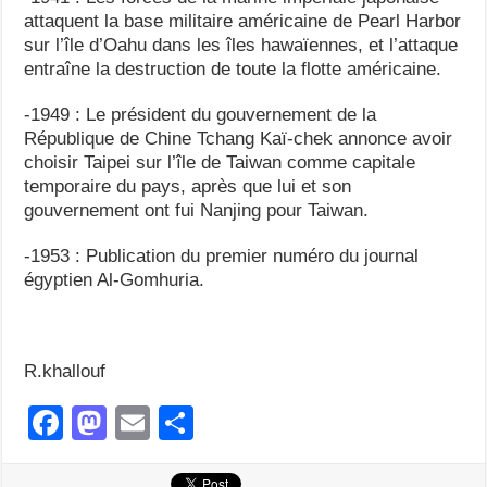
attaquent la base militaire américaine de Pearl Harbor
sur l’île d’Oahu dans les îles hawaïennes, et l’attaque
entraîne la destruction de toute la flotte américaine.
-1949 : Le président du gouvernement de la
République de Chine Tchang Kaï-chek annonce avoir
choisir Taipei sur l’île de Taiwan comme capitale
temporaire du pays, après que lui et son
gouvernement ont fui Nanjing pour Taiwan.
-1953 : Publication du premier numéro du journal
égyptien Al-Gomhuria.
R.khallouf
F
M
E
S
a
a
m
h