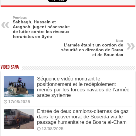
c
st
ail
ar
e
o
e
b
d
Previous
Sabbagh, Hussein et
Araghchi jugent nécessaire
o
o
de lutter contre les réseaux
terroristes en Syrie
o
n
Next
L’armée établit un cordon de
k
sécurité en direction de Daraa
et de Soueidaa
Video SANA
Séquence vidéo montrant le
positionnement et le redéploiement
menés par les forces navales de l’armée
arabe syrienne
17/08/2025
Entrée de deux camions-citernes de gaz
dans le gouvernorat de Soueïda via le
passage humanitaire de Bosra al-Cham
13/08/2025