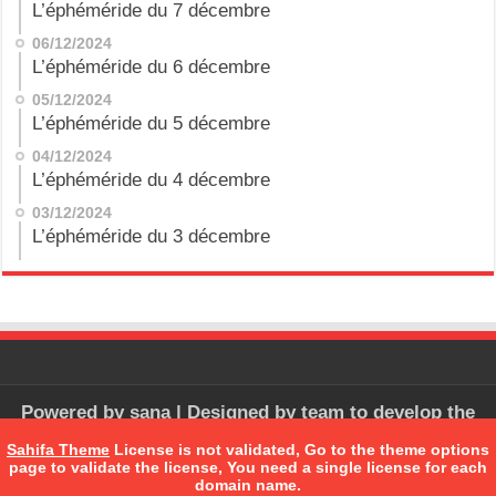
L’éphéméride du 7 décembre
06/12/2024
L’éphéméride du 6 décembre
05/12/2024
L’éphéméride du 5 décembre
04/12/2024
L’éphéméride du 4 décembre
03/12/2024
L’éphéméride du 3 décembre
Powered by
sana
| Designed by
team to develop the
software
Sahifa Theme
License is not validated, Go to the theme options
page to validate the license, You need a single license for each
domain name.
© Copyright 2026, All Rights Reserved