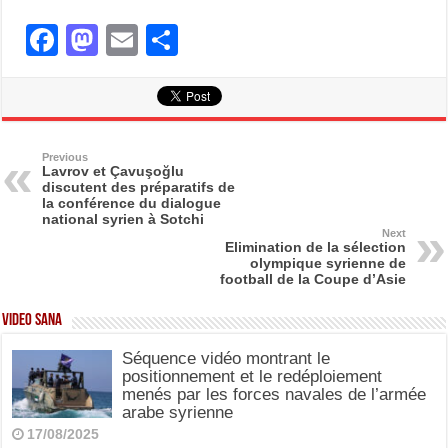
F
M
E
S
a
a
m
h
c
st
ail
ar
e
o
e
b
d
Previous
Lavrov et Çavuşoğlu
discutent des préparatifs de
o
o
la conférence du dialogue
national syrien à Sotchi
o
n
Next
Elimination de la sélection
k
olympique syrienne de
football de la Coupe d’Asie
Video SANA
Séquence vidéo montrant le
positionnement et le redéploiement
menés par les forces navales de l’armée
arabe syrienne
17/08/2025