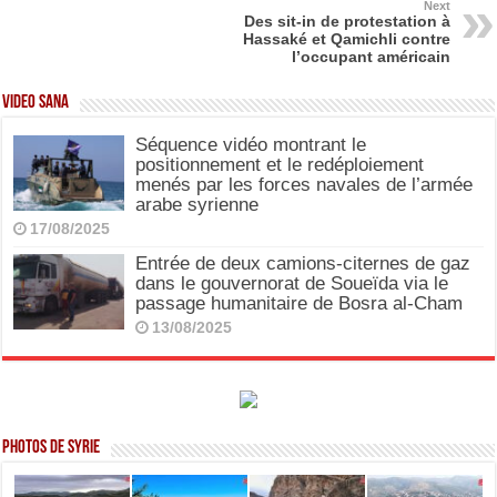
o
o
Next
Des sit-in de protestation à
o
n
Hassaké et Qamichli contre
l’occupant américain
k
Video SANA
Séquence vidéo montrant le
positionnement et le redéploiement
menés par les forces navales de l’armée
arabe syrienne
17/08/2025
Entrée de deux camions-citernes de gaz
dans le gouvernorat de Soueïda via le
passage humanitaire de Bosra al-Cham
13/08/2025
Photos de Syrie