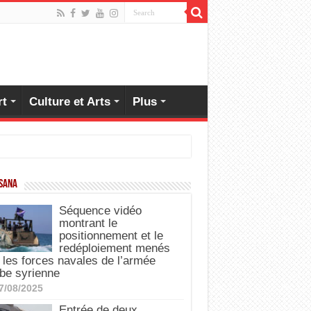
rt
Culture et Arts
Plus
 SANA
Séquence vidéo
montrant le
positionnement et le
redéploiement menés
 les forces navales de l’armée
be syrienne
7/08/2025
Entrée de deux