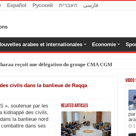
e
Español
Pусский
העברית
فارسی
ouvelles arabes et internationales
Economie
Spo
-Charaa reçoit une délégation du groupe CMA CGM
Video
des civils dans la banlieue de Raqqa
 », soutenue par les
Related Articles
a kidnappé des civils,
par
dans la banlieue nord
ara
à combattre dans ses
1