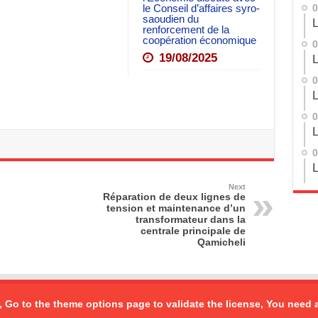
le Conseil d’affaires syro-
0
saoudien du
L
renforcement de la
coopération économique
0
19/08/2025
L
0
L
0
L
0
L
Next
Réparation de deux lignes de
tension et maintenance d’un
transformateur dans la
centrale principale de
Qamicheli
, Go to the theme options page to validate the license, You need 