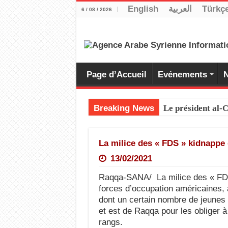
English
العربية
Türkç
6 / 08 / 2026
Page d’Accueil
Evénements
N
Breaking News
Le président al
La milice des « FDS » kidnappe 
13/02/2021
Raqqa-SANA/ La milice des « FDS
forces d’occupation américaines, 
dont un certain nombre de jeunes 
et est de Raqqa pour les obliger 
rangs.