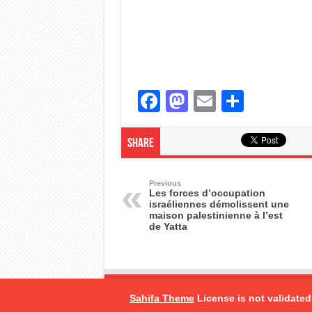
F
M
E
S
a
a
m
h
c
st
ail
ar
Share
e
o
e
b
d
Previous
Les forces d’occupation
israéliennes démolissent une
o
o
maison palestinienne à l’est
de Yatta
o
n
k
Sahifa Theme
License is not validated