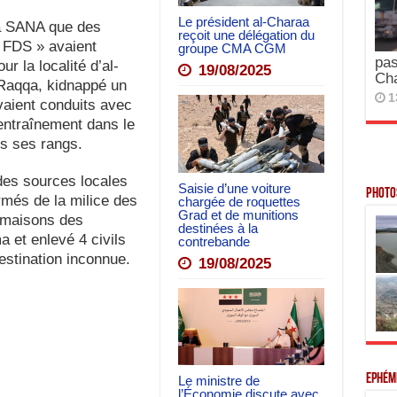
Le président al-Charaa
 à SANA que des
reçoit une délégation du
 FDS » avaient
groupe CMA CGM
pas
ur la localité d’al-
19/08/2025
Ch
Raqqa, kidnappé un
1
vaient conduits avec
entraînement dans le
ns ses rangs.
des sources locales
Saisie d’une voiture
Photos
rmés de la milice des
chargée de roquettes
Grad et de munitions
s maisons des
destinées à la
a et enlevé 4 civils
contrebande
estination inconnue.
19/08/2025
Ephém
Le ministre de
l’Économie discute avec