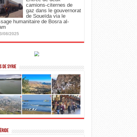
camions-citernes de
gaz dans le gouvernorat
de Soueïda via le
sage humanitaire de Bosra al-
am
3/08/2025
 de Syrie
éride