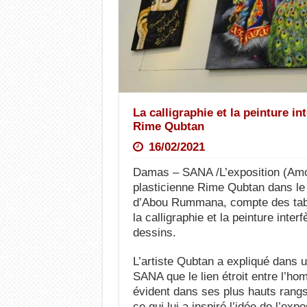
La calligraphie et la peinture in
Rime Qubtan
16/02/2021
Damas – SANA /L’exposition (Amour
plasticienne Rime Qubtan dans le 
d’Abou Rummana, compte des tab
la calligraphie et la peinture inter
dessins.
L’artiste Qubtan a expliqué dans u
SANA que le lien étroit entre l’ho
évident dans ses plus hauts rangs
ce qui lui a inspiré l’idée de l’exp