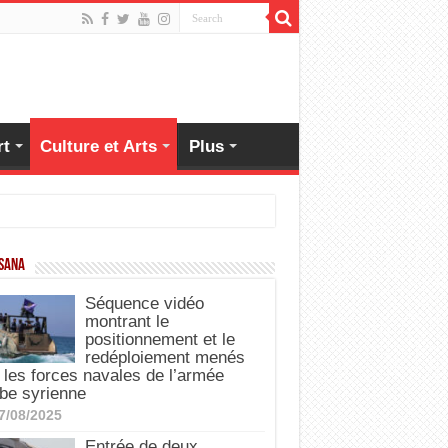
rt
Culture et Arts
Plus
 SANA
Séquence vidéo
montrant le
positionnement et le
redéploiement menés
 les forces navales de l’armée
be syrienne
7/08/2025
Entrée de deux