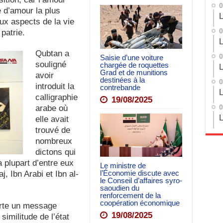
0
me d’amour la plus
L
ux aspects de la vie
0
 patrie.
L
Qubtan a
0
Saisie d’une voiture
souligné
chargée de roquettes
L
Grad et de munitions
avoir
destinées à la
0
introduit la
contrebande
L
calligraphie
19/08/2025
arabe où
0
L
elle avait
trouvé de
nombreux
dictons qui
 plupart d’entre eux
Le ministre de
l’Économie discute avec
j, Ibn Arabi et Ibn al-
le Conseil d’affaires syro-
saoudien du
renforcement de la
coopération économique
orte un message
19/08/2025
similitude de l’état