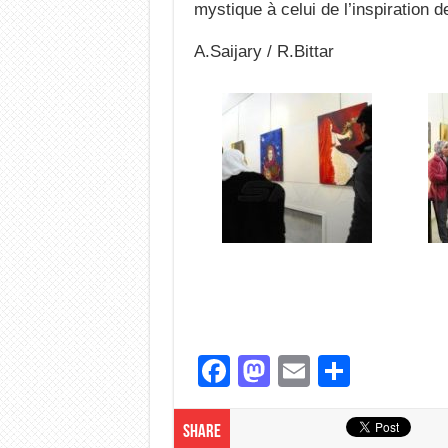
mystique à celui de l’inspiration de 
A.Saijary / R.Bittar
F
M
E
S
a
a
m
h
c
st
ail
ar
Share