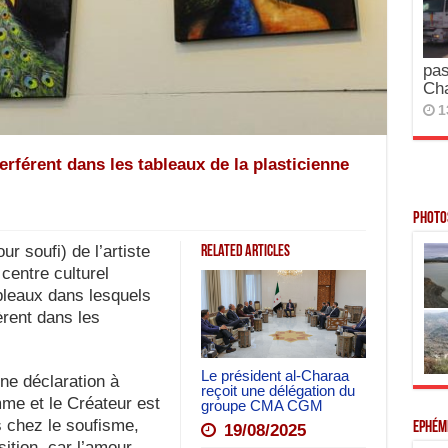
pas
Ch
1
terférent dans les tableaux de la plasticienne
Photos
 soufi) de l’artiste
Related Articles
centre culturel
leaux dans lesquels
fèrent dans les
Le président al-Charaa
ne déclaration à
reçoit une délégation du
mme et le Créateur est
groupe CMA CGM
 chez le soufisme,
Ephém
19/08/2025
osition, car l’amour