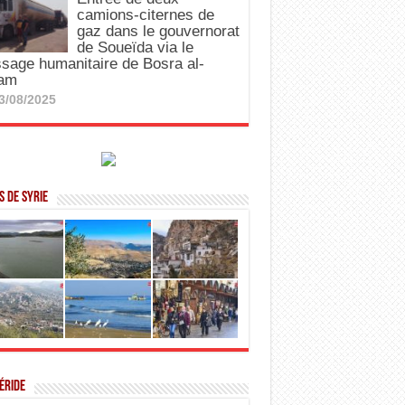
camions-citernes de
gaz dans le gouvernorat
de Soueïda via le
sage humanitaire de Bosra al-
am
3/08/2025
 de Syrie
éride