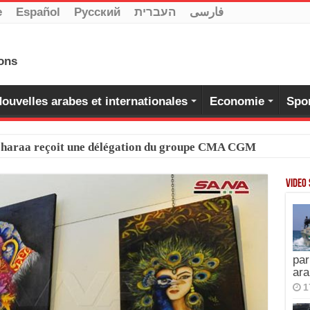
e
Español
Pусский
העברית
فارسی
ouvelles arabes et internationales
Economie
Spo
-Charaa reçoit une délégation du groupe CMA CGM
Video
par
ara
1