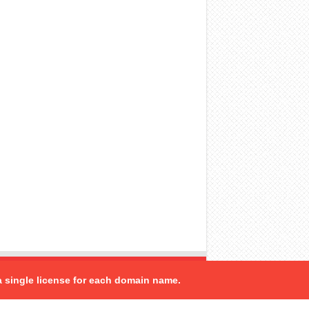
a single license for each domain name.