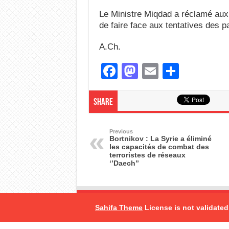
Le Ministre Miqdad a réclamé aux 
de faire face aux tentatives des p
A.Ch.
F
M
E
S
a
a
m
h
c
st
ail
ar
Share
e
o
e
b
d
Previous
Bortnikov : La Syrie a éliminé
les capacités de combat des
o
o
terroristes de réseaux
‘’Daech’’
o
n
k
Sahifa Theme
License is not validated