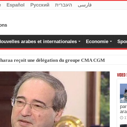
e
Español
Pусский
העברית
فارسی
ouvelles arabes et internationales
Economie
Spo
-Charaa reçoit une délégation du groupe CMA CGM
Video
par
ara
1