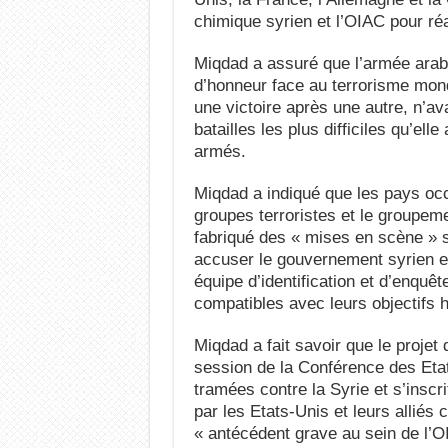
chimique syrien et l’OIAC pour réal
Miqdad a assuré que l’armée arabe
d’honneur face au terrorisme mondia
une victoire après une autre, n’ava
batailles les plus difficiles qu’el
armés.
Miqdad a indiqué que les pays occ
groupes terroristes et le groupem
fabriqué des « mises en scène » s
accuser le gouvernement syrien et
équipe d’identification et d’enquête
compatibles avec leurs objectifs ho
Miqdad a fait savoir que le projet
session de la Conférence des Etats
tramées contre la Syrie et s’inscri
par les Etats-Unis et leurs alliés c
« antécédent grave au sein de l’O