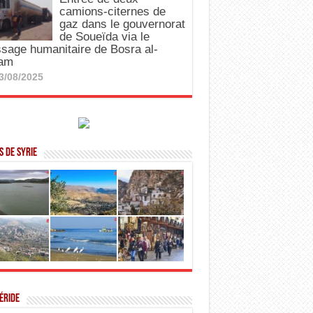
camions-citernes de
gaz dans le gouvernorat
de Soueïda via le
sage humanitaire de Bosra al-
am
3/08/2025
 de Syrie
éride