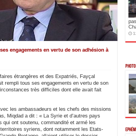
pas
Ch
1
s ses engagements en vertu de son adhésion à
Photos
aires étrangères et des Expatriés, Fayçal
ait rempli tous ses engagements en vertu de son
constances très difficiles dont elle avait fait
 avec les ambassadeurs et les chefs des missions
, Miqdad a dit : « La Syrie et d’autres pays
ys qui ont soutenu, commandité et armé les
territoires syriens, dont notamment les Etats-
Ephém
Grande-Bretagne, allaient utiliser le dossier