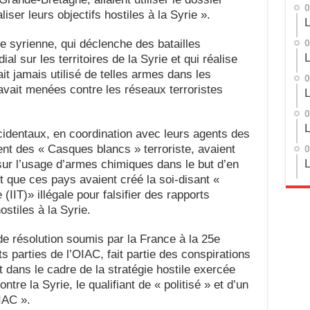
0
iser leurs objectifs hostiles à la Syrie ».
L
 syrienne, qui déclenche des batailles
0
L
l sur les territoires de la Syrie et qui réalise
it jamais utilisé de telles armes dans les
0
le avait menées contre les réseaux terroristes
L
0
L
identaux, en coordination avec leurs agents des
ent des « Casques blancs » terroriste, avaient
0
L
ur l’usage d’armes chimiques dans le but d’en
 que ces pays avaient créé la soi-disant «
 (IIT)» illégale pour falsifier des rapports
stiles à la Syrie.
 de résolution soumis par la France à la 25e
 parties de l’OIAC, fait partie des conspirations
t dans le cadre de la stratégie hostile exercée
ontre la Syrie, le qualifiant de « politisé » et d’un
IAC ».