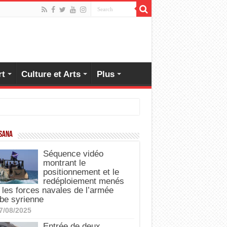
rt
Culture et Arts
Plus
 SANA
Séquence vidéo
montrant le
positionnement et le
redéploiement menés
 les forces navales de l’armée
be syrienne
7/08/2025
Entrée de deux